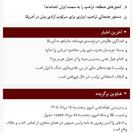
کشورهای منطقه، ترامپ را به سمت ایران کشاندند!
۴.
دستور جنجالی ترامپ، ابزاری برای سرکوب آزادی بیان در آمریکا
۵.
آخرین اخبار
افشاگری هاآرتص درباره سفر فرستاده نتانیاهو به آمریکا
صنعا: عربستان قدرت دور زدن محاصره دریایی را ندارد
کدام غول نفتی بیشترین سود را از بحران هرمز برد؟
ترامپ با تهدیدهای مکرر در پی عادی‌سازی جنگ با ایران است
ائتلاف انتخاباتی ترامپ در حال فروپاشی است
عناوین برگزیده
پیش‌بینی هواشناسی امروز پنجشنبه ۱۵ مرداد ۱۴۰۵
قیمت طلا و سکه امروز پنجشنبه 15 مرداد 1405+ جدول
ادعای واکنش رهبری به نامه رئیس جمهور در فضای مجازی از اساس کذب و خلاف
واقع است