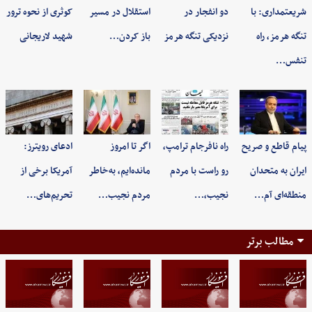
شریعتمداری: با
دو انفجار در
استقلال در مسیر
کوثری از نحوه ترور
تنگه هرمز، راه
نزدیکی تنگه هرمز
باز کردن…
شهید لاریجانی
تنفس…
پیام قاطع و صریح
راه نافرجام ترامپ،
اگر تا امروز
ادعای رویترز:
ایران به متحدان
رو راست با مردم
مانده‌ایم، به‌خاطر
آمریکا برخی از
منطقه‌ای آم…
نجیب،…
مردم نجیب…
تحریم‌های…
مطالب برتر