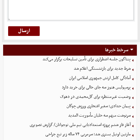
سرخط خبرها
پنتاگون جلسه اضطراری برای تأمین تسلیحات برگزار می‌کند
شرط جدید برای بازنشستگی اعلام شد
آمادگی کامل ارتش جمهوری اسلامی ایران
پرسپولیس هنوز سه جای خالی برای خرید دارد
وضعیت غیرمنتظره برای گل‌محمدی در دهوک
پیمان حدادی؛ سفیر افتخاری ورزش چوگان
سرنوشت مبهم سه خلبان مأموریت العدید
آغاز فاز ششم پروژه استعدادیابی تیم ملی نوجوانان/ گزارش تصویری
مارتین اونیل بستری شد؛ سرمربی ۷۴ ساله زیر تیغ جراحی