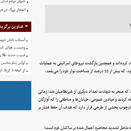
خیزش مردم لبنان 
انفجار بزرگ در شه
عناوین برگزید
آمیتاب باچان دوست
وضعیت هوای کشور امروز 
قیمت جدید طلا و سکه امروز ۱۶ 
 کرده‌اند و همچنین بازگشت نیروهای اسرائیلی به عملیات
اولین پیام محسن 
از کوفه تا کربلا، ا
تخریب آنچه از خانه‌ها و ساختمان‌ها در داخل «خط زرد» باقی مانده بود، که بیش از 53 درصد از مساحت نوار غزه را می‌بلعد،
که منجر به شهادت تعداد دیگری از غیرنظامیان شد؛ زمانی
 کردند و میادین عمومی، خیابان‌ها و مناطقی را که آوارگان
چارچوب بخشی از طرحی قرار دارد که هدف آن حفظ فشار بر
 شامل تشدید محاصره اعمال شده بر ساکنان غزه است؛