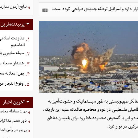
نتایج آزمون مدارس
ر دارد و اسرائیل توطئه جدیدی طراحی کرده است.
پربیننده‌ترین
مقاومت اسلامی ع
۱.
انداختیم
حمله سایبری با
۲.
هشدار صنعاء ب
۳.
یمن: معادله محا
۴.
وقوع انفجار م
۵.
غالگر صهیونیستی به طور سیستماتیک و خشونت‌آمیز به
آخرین اخبار
میان فلسطینی در غزه و محاصره ظالمانه علیه این باریکه،
یمن: معادله محاصره
ه و این با گسترش محدوده خط زرد برای بلعیدن مناطق
دور هفتم مذاکرات
رکزی در نوار غزه.
روبیو در رأس فشار