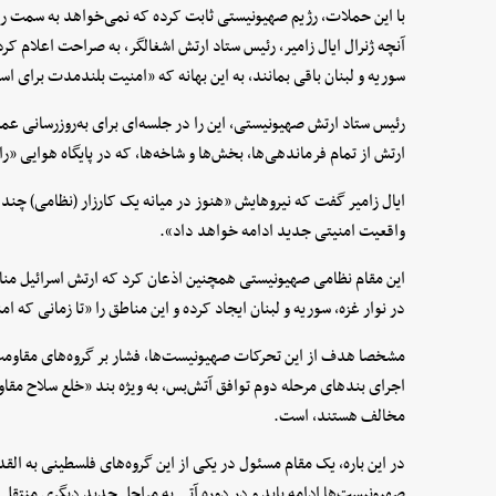
با این حملات، رژیم صهیونیستی ثابت کرده که نمی‌خواهد به سمت راه‌
آنچه ژنرال ایال زامیر، رئیس ستاد ارتش اشغالگر، به صراحت اعلام کرد
سوریه و لبنان باقی بمانند، به این بهانه که «امنیت بلندمدت برای 
رئیس ستاد ارتش صهیونیستی، این را در جلسه‌ای برای به‌روزرسانی عمل
ارتش از تمام فرماندهی‌ها، بخش‌ها و شاخه‌ها، که در پایگاه هوایی «را
ایال زامیر گفت که نیروهایش «هنوز در میانه یک کارزار (نظامی) چند 
واقعیت امنیتی جدید ادامه خواهد داد».
این مقام نظامی صهیونیستی همچنین اذعان کرد که ارتش اسرائیل منا
در نوار غزه، سوریه و لبنان ایجاد کرده‌ و این مناطق را «تا زمانی ک
مشخصا هدف از این تحرکات صهیونیست‌ها، فشار بر گروه‌های مقاومت 
اجرای بندهای مرحله دوم توافق آتش‌بس، به ویژه بند «خلع سلاح مق
مخالف هستند، است.
در این باره، یک مقام مسئول در یکی از این گروه‌های فلسطینی به الق
صهیونیست‌ها ادامه یابد و در دوره آتی به مراحل جدید دیگری منتقل 