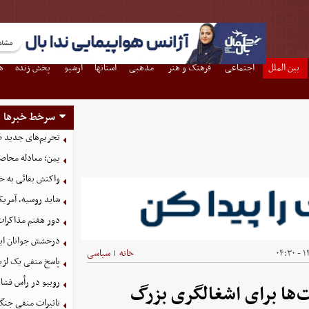
بین الملل
اجتماعی
فرهنگ و هنر
مذهبی
استانها
آرشیو
پخش زنده
ه
سرخط خبرها
تحریم‌های جدید ضد
یمن: معادله محاصره
واکنش بقائی به خی
شاید روسیه، آمریکا
دور هفتم مذاکرات
درخشش جوانان ایر
۱۴
خانه
سیاسی
|
پاسخ منفی یک لژیو
روبیو در رأس فشار
‌ها برای اشغالگری بزرگ
تاثیرات منفی جنگ ع