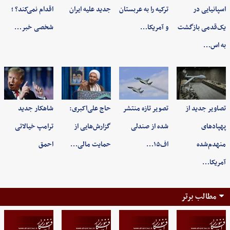
اسپانیایی در
ترکیه را به عربستان
جدید علیه ایران
اقدام نمی‌کند؟ ؛
یک‌قدمی بازگشت
و آمریکا…
شخصی خبر…
به اس…
تصاویر جدید از
تصویر تازه منتشر
حاج علی‌اکبری:
شاهکار جدید
پهپادهای
شده از صندلی
گزارش‌هایی از
ترامپ خیالاتی
منهدم‌شده
اف۱۵…
حمایت مالی…
احمق
آمریکا…
مطالب برتر