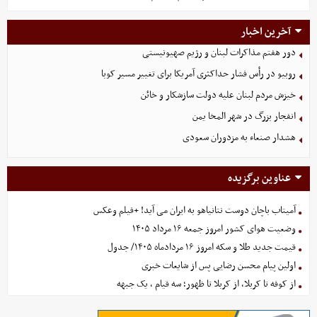
آخرین اخبار
دور هفتم مذاکرات لبنان و رژیم صهیونیستی
روبیو در رأس فشار حداکثری آمریکا برای تغییر مسیر کوبا
خیزش مردم لبنان علیه دولت سازشکار و خائن
انفجار بزرگ در شهر المخا یمن
هشدار صنعاء به مزدوران سعودی
عناوین برگزیده
آمیتاب باچان دوست نتانیاهو به ایران می آید! +فیلم وعکس
وضعیت هوای کشور امروز جمعه ۱۶ مرداد ۱۴۰۵
قیمت جدید طلا و سکه امروز ۱۶ مردادماه ۱۴۰۵/ جدول
اولین پیام محسن رضایی پس از شایعات خبری
از کوفه تا کربلا، از کربلا تا ظهور؛ سه قیام ، یک جبهه