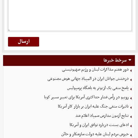
سرخط خبرها
دور هفتم مذاکرات لبنان و رژیم صهیونیستی
درخشش جوانان ایران در المپیاد جهانی هوش مصنوعی
پاسخ منفی یک لژیونر به باشگاه پرسپولیس
روبیو در رأس فشار حداکثری آمریکا برای تغییر مسیر کوبا
تاثیرات منفی جنگ علیه ایران بر بازار کار آمریکا
نتایج آزمون مدارس سمپاد اعلام شد
ادعای بسنت درباره توافق ایران و آمریکا
خیزش مردم لبنان علیه دولت سازشکار و خائن