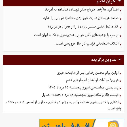
آخرین اخبار
افشاگری هاآرتص درباره سفر فرستاده نتانیاهو به آمریکا
صنعا: عربستان قدرت دور زدن محاصره دریایی را ندارد
کدام غول نفتی بیشترین سود را از بحران هرمز برد؟
ترامپ با تهدیدهای مکرر در پی عادی‌سازی جنگ با ایران است
ائتلاف انتخاباتی ترامپ در حال فروپاشی است
عناوین برگزیده
اولین پیام محسن رضایی پس از شایعات خبری
فوری/ جزئیات اولیه از انفجارهای قشم
پیش‌بینی هواشناسی امروز پنجشنبه ۱۵ مرداد ۱۴۰۵
قیمت طلا و سکه امروز پنجشنبه 15 مرداد 1405+ جدول
ادعای واکنش رهبری به نامه رئیس جمهور در فضای مجازی از اساس کذب و خلاف
واقع است