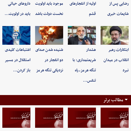
رضایی پس از
اولیه از انفجارهای
موجود باید اولویت
داروهای حیاتی
شایعات خبری
قشم
نخست دولت باشد
باید در اولویت…
ابتکارات رهبر
هشدار
شنیده شدن صدای
اشتباهات کلیدی
انقلاب در میدان
شریعتمداری: با
دو انفجار در
استقلال در مسیر
نبرد
تنگه هرمز، راه
نزدیکی تنگه هرمز
باز کردن…
تنفس…
مطالب برتر