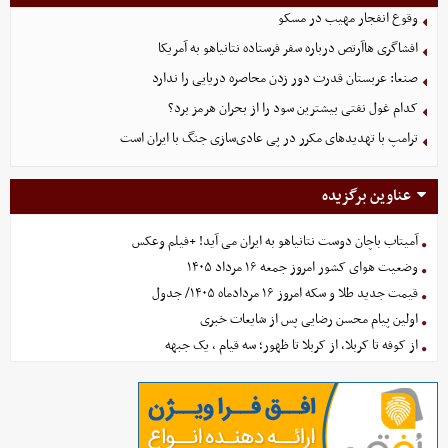
وقوع انفجار مهیب در مسکو
افشاگری هاآرتص درباره سفر فرستاده نتانیاهو به آمریکا
صنعا: عربستان قدرت دور زدن محاصره دریایی را ندارد
کدام غول نفتی بیشترین سود را از بحران هرمز برد؟
ترامپ با تهدیدهای مکرر در پی عادی‌سازی جنگ با ایران است
عناوین برگزیده
آمیتاب باچان دوست نتانیاهو به ایران می آید! +فیلم وعکس
وضعیت هوای کشور امروز جمعه ۱۶ مرداد ۱۴۰۵
قیمت جدید طلا و سکه امروز ۱۶ مردادماه ۱۴۰۵/ جدول
اولین پیام محسن رضایی پس از شایعات خبری
از کوفه تا کربلا، از کربلا تا ظهور؛ سه قیام ، یک جبهه