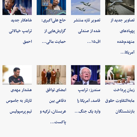
تصاویر جدید از
تصویر تازه منتشر
حاج علی‌اکبری:
شاهکار جدید
پهپادهای
شده از صندلی
گزارش‌هایی از
ترامپ خیالاتی
منهدم‌شده
اف۱۵…
حمایت مالی…
احمق
آمریکا…
زمان پرداخت
سندرز: ترامپ
امضای توافق
هشدار مهدی
مابه‌التفاوت حقوق
فاسد، آمریکا را
دفاعی بین
تارتار به جاسوس
بازنشستگان
وارد یک جنگ…
عربستان، ترکیه و
تیم پرسپولیس
پاکست…