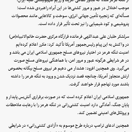
از تنگه هرمز شده که تجاوز نظامی آمریکا و رژیم صهیونیستی علیه ایران،
موجب اختلال در عبور و مرور کشتی‌ها در این آبراه راهبردی شده است؛
مسأله‌ای که زنجیره تأمین جهانی انرژی، سوخت و کالاهایی مانند محصولات
پتروشیمی و کود شیمیایی را نیز تحت تأثیر قرار داده است.
سرلشکر خلبان علی عبداللهی فرمانده قرارگاه مرکزی حضرت خاتم‌الانبیاء(ص)
در واکنش به این پیام رئیس‌جمهور آمریکا تأکید کرد: مکرر اعلام کرده‌ایم
امنیت تنگه هرمز در اختیار نیروهای مسلح جمهوری اسلامی ایران می باشد و
در هر شرایطی هرگونه عبور و مرور امن، با هماهنگی نیروهای مسلح صورت
می‌گیرد. وی همچنین افزود: هشدار می دهیم هر نیروی مسلح بیگانه بخصوص
ارتش متجاوز آمریکا، چنانچه قصد نزدیک شدن و ورود به تنگه هرمز را داشته
باشند مورد تهاجم قرار خواهند گرفت.
جمهوری اسلامی ایران اعلام کرده است که در صورت برقراری آتش‌بس پایدار و
پایان جنگ، آمادگی دارد امنیت کشتی‌رانی در تنگه هرمز را با رعایت ملاحظات
و پروتکل‌های امنیتی تضمین کند.
همچنین ادعای ترامپ درباره طرح موسوم به «آزادی کشتی‌رانی» در شرایطی