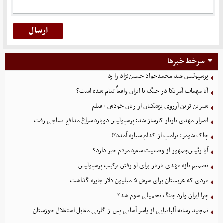
سرخط خبرها
پرسپولیس قید محمدجواد حسین‌نژاد را زد
آیا مهمات آمریکا در جنگ با ایران واقعاً تمام شده است؟
شیرین ترین آرزوی پزشکیان از زبان خودش +فیلم
اصرار مهدی تارتار کارساز شد؛ پرسپولیس دوباره سراغ مدافع نساجی رفت
چاک شومر: ترامپ از کدام سیاره آمده؟!
آیا رئیس‌جمهور از وضعیت سفره مردم خبر دارد؟
تصمیم تازه مهدی تارتار برای لو رفتن ترکیب پرسپولیس
مردی که عربستان برای سرش ۵ میلیون دلار جایزه گذاشت
چرا ایران وارد جنگ تحمیلی سوم شد؟
تمجید رسانه آلبانیایی از یاسر آسانی پس از گلزنی مقابل استقلال خوزستان