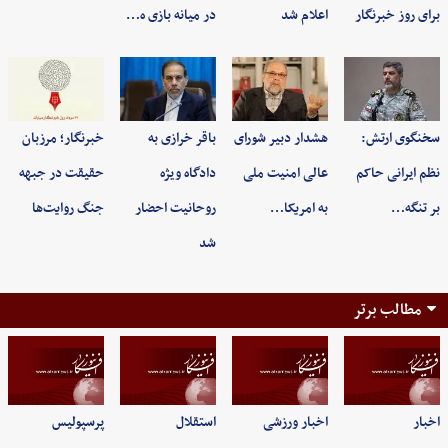
برای روز خبرنگار
اعلام شد
در میانه بازی ه…
سخنگوی ارتش:
هشدار دبیر شورای
باقر خرازی به
خبرنگار؛ مرزبان
نظم ایرانی حاکم
عالی امنیت ملی
دادگاه ویژه
حقیقت در جبهه
بر تنگه…
به امریکا…
روحانیت احضار
جنگ روایت‌ها
شد
مطالب برتر
اخبار
اخبار ورزشی
استقلال
پرسپولیس