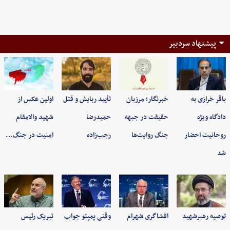
پیشنهاد سردبیر
باقر خرازی به
خبرنگار؛ مرزبان
تأیید ربایش و قتل
اولین عکس از
دادگاه ویژه
حقیقت در جبهه
حمیدرضا
شهید والامقام
روحانیت احضار
جنگ روایت‌ها
رجب‌زاده
امنیت در جنگ…
شد
توصیه رهبرشهید
افشاگری شهرام
وقتی پمپئو جواب
تبریک رئیس