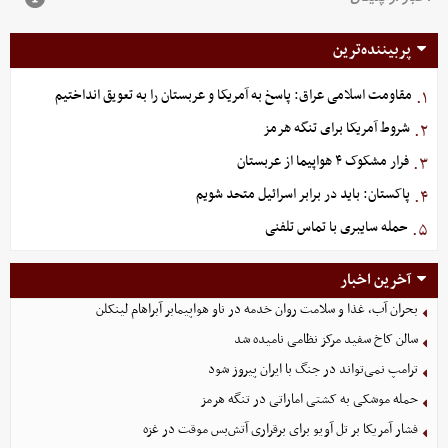
پربیننده‌ترین
مقاومت اسلامی عراق: پاسخ به آمریکا و عربستان را به تعویق انداختیم
۱.
شروط آمریکا برای تنگه هرمز
۲.
فرار مشکوک ۴ هواپیما از عربستان
۳.
پاکستان: باید در برابر اسرائیل متحد شویم
۴.
حمله سایبری با تماس تلفنی
۵.
آخرین اخبار
بحران آب، غذا و سلامت روان خدمه در ناو هواپیمابر آبراهام لینکلن
سالن کاخ سفید مرکز نظامی نامیده شد
ترامپ نمی‌تواند در جنگ با ایران پیروز شود
حمله موشکی به کشتی اماراتی در تنگه هرمز
فشار آمریکا بر تل ‌آویو برای برقراری آتش‌بس موقت در غزه