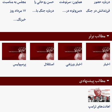
درباره حضور
همایون: سرنوشت
حسن روحانی را
مجلس به مناسبت
فرزندانش در جنگ
«من‌وتو» در…
درباره جنگ با…
۱۷ مرداد روز
خبرنگ…
مطالب برتر
اخبار
اخبار ورزشی
استقلال
پرسپولیس
مطالب پیشنهادی
اهانت‌های ترامپ