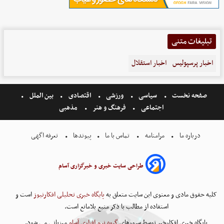
تبلیغات متنی
اخبار پرسپولیس
اخبار استقلال
صفحه نخست
سیاسی
ورزشی
اقتصادی
بین الملل
اجتماعی
فرهنگ و هنر
مذهبی
درباره ما
مرامنامه
تماس با ما
پیوندها
تعرفه اگهی
طراحی سایت خبری و خبرگزاری آسام
کلیه حقوق مادی و معنوی این سایت متعلق به
پایگاه خبری تحلیلی افکارنیوز
است و
استفاده از مطالب با ذکر منبع بلامانع است.
پایگاه خبری افکارخبر توسط سرورهای
گروه نرم افزاری آسام
میزبانی می شود.