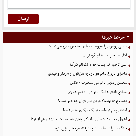
سرخط خبرها
سیتی رودری را بفروشد، میلیون‌ها یورو ضرر می‌کند؟
اذان صبح را با اعدام گره نزنیم
علی تاجری‌ نیا پشت جواد نکونام درآمد
ماجرای دروغ نتانیاهو درباره نقل‌قول از سردار وحیدی
محسن رضایی با لباسی متفاوت +عکس
مدافع باتجربه لیگ برتر در راه تیم جباری
پشت پرده ترسناک‌ترین تیم جهان چه خبر است؟
انتشار پیام فرمانده قرارگاه مرکزی خاتم‌الانبیا
اعمال محدودیت‌های ترافیکی پایان ماه صفر در مشهد و قم از فردا
جنگ با ایران تسلیحات پیشرفته آمریکا را تهی کرد