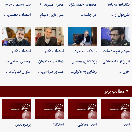
نتانیاهو درباره
محمود احمدی‌نژاد
مجری مشهور از
صداوسیما درباره
نقل‌قول از…
در جلسه…
علی دایی +فیلم
انتصاب محسن…
سردار سپاه : ملت
با حکم مسعود
انتصاب دکتر
انتصاب دکتر
ایران از دادخواهی
پزشکیان، محسن
ذوالقدر به عنوان
محسن رضایی به
خون…
رضایی به عنوان…
مشاور سیاسی…
عنوان نماینده…
مطالب برتر
اخبار
اخبار ورزشی
استقلال
پرسپولیس