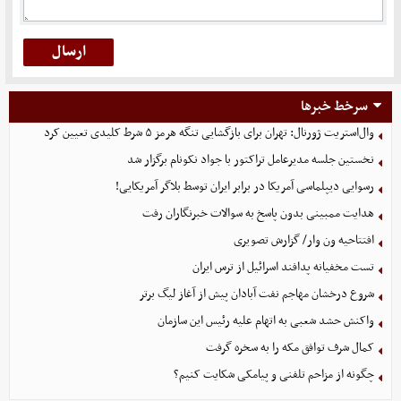
سرخط خبرها
وال‌استریت ژورنال: تهران برای بازگشایی تنگه هرمز ۵ شرط کلیدی تعیین کرد
نخستین جلسه مدیرعامل تراکتور با جواد نکونام برگزار شد
رسوایی دیپلماسی آمریکا در برابر ایران توسط بلاگر آمریکایی!
هدایت ممبینی بدون پاسخ به سوالات خبرنگاران رفت
افتتاحیه ون وار/ گزارش تصویری
تست مخفیانه پدافند اسرائیل از ترس ایران
شروع درخشان مهاجم نفت آبادان پیش از آغاز لیگ برتر
واکنش حشد شعبی به اتهام‌ علیه رئیس این سازمان
کمال شرف توافق مکه را به سخره گرفت
چگونه از مزاحم تلفنی و پیامکی شکایت کنیم؟