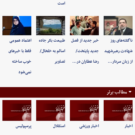
است
ناگفته‌های روز
خبر جدید از فصل
طبیعت بکر جاده
اعتماد عمومی
شهادت رهبرشهید
جدید پایتخت/
اسالم به خلخال/
فقط با خبرهای
از زبان سردار…
رضا عطاران در…
تصاویر
خوب ساخته
نمی‌شود
مطالب برتر
اخبار
اخبار ورزشی
استقلال
پرسپولیس