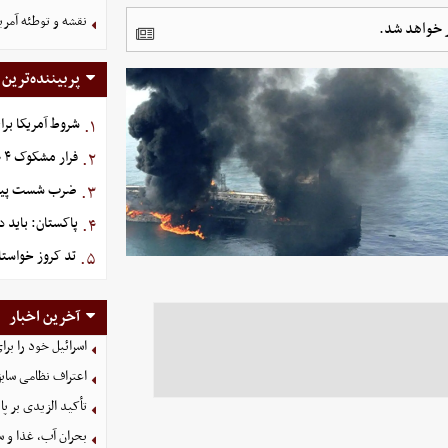
نقشه و توطئه آمریک
ر خواهد شد.
پربیننده‌ترین
شروط آمریکا برا
۱.
فرار مشکوک ۴ هواپیما از عربستان
۲.
ضرب شست پیش‌دس
۳.
پاکستان: باید د
۴.
تد کروز خواستا
۵.
آخرین اخبار
اسرائیل خود را برا
اعتراف نظامی سابق
تأکید الزیدی بر پا
بحران آب، غذا و س