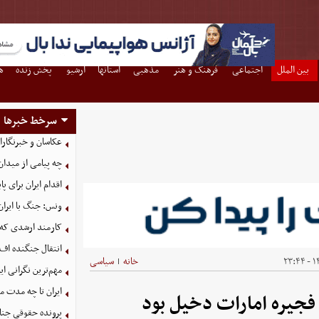
بین الملل
اجتماعی
فرهنگ و هنر
مذهبی
استانها
آرشیو
پخش زنده
ه
سرخط خبرها
عکاسان و خبرنگار
چه پیامی از میدان
اقدام ایران برای 
ونس: جنگ با ایران
کارمند ارشدی که
انتقال جنگنده اف-۳۵ به کشور همسایه شکست خو
۱۴
خانه
سیاسی
|
مهم‌ترین نگرانی‌ 
ایران تا چه مدت م
فجیره امارات دخیل بود
پرونده حقوقی جنای