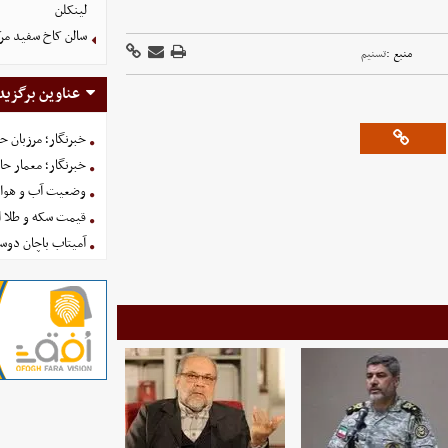
لینکلن
سالن کاخ سفید مرک
منبع :
تسنیم
عناوین برگزید
خبرنگار؛ مرزبان 
خبرنگار؛ معمار ح
وضعیت آب و هوای کشور ا
قیمت سکه و طلا امروز شنبه
آمیتاب باچان دوست