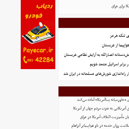
ا برای عراق
ی تنگه هرمز
تانه انصارالله به آرایش نظامی عربستان
ر برابر اسرائیل متحد شویم
ر راه‌اندازی شورش‌های مسلحانه در ایران شد
ی «خاورمیانه پساآمریکا» آماده می‌کند
 آمریکایی به نفرت مردم جهان از آمریکا
یان مأموریت ائتلاف آمریکا در عراق
لامت روان خدمه در ناو هواپیمابر آبراهام