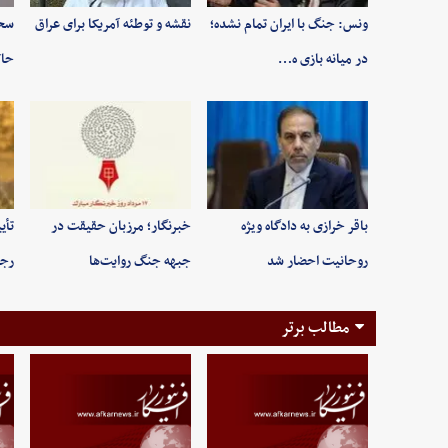
ونس: جنگ با ایران تمام نشده؛
نقشه و توطئه آمریکا برای عراق
سخن
در میانه بازی ه…
حاک
باقر خرازی به دادگاه ویژه
خبرنگار؛ مرزبان حقیقت در
تأی
روحانیت احضار شد
جبهه جنگ روایت‌ها
رجب
مطالب برتر