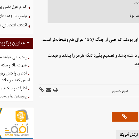
کدام غول نفتی بیش
د بود
ترامپ با تهدیدهای
ائتلاف انتخاباتی 
نگ 2003 عراق هم وقیحانه‌تر است.
عناوین برگزید
اشته باشد و تصمیم بگیرد تنگه هرمز را ببندد و قیمت
پیش‌بینی هواشناسی امروز
قیمت طلا و سکه امروز پنجشنب
ادعای واکنش رهبر
اساس کذب و خلاف 
ادارات و بانک‌های کدام استان
منبع :
تسنیم
پیچیدن نوای «یالث
ارتش آمریکا