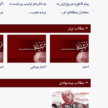
پیام قاطع و صریح ایران به
راه نافرجام ترامپ، رو راست با
اگر
متحدان منطقه‌ای آم…
مردم نجیب،…
مر
مطالب برتر
اخبار
اخبار ورزشی
است
مطالب پیشنهادی