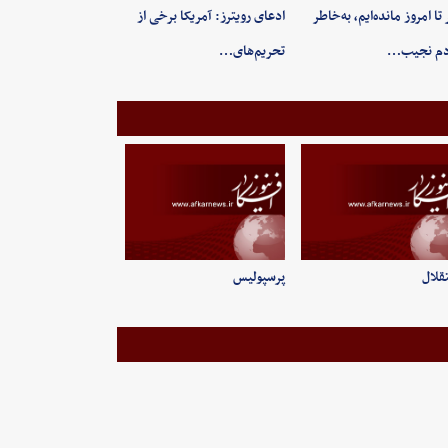
 تا امروز مانده‌ایم، به‌خاطر
ادعای رویترز: آمریکا برخی از
دم نجیب…
تحریم‌های…
قلال
پرسپولیس