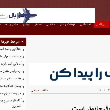
بین الملل
اجتماعی
فرهنگ و هنر
مذهبی
استانها
آرشیو
پخش زنده
ه
سرخط خبرها
پنتاگون جلسه اضطر
شرط جدید برای با
آمادگی کامل ارتش
پرسپولیس هنوز سه
وضعیت غیرمنتظره
پیمان حدادی؛ سفی
۱۴
خانه
سیاسی
|
سرنوشت مبهم سه خ
آغاز فاز ششم پروژ
تصویری
قیحانه‌تر است