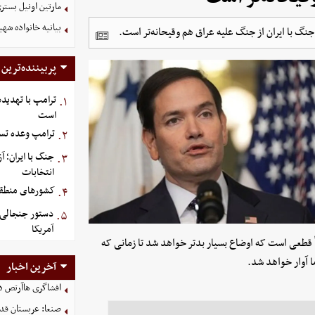
مارتین اونیل بستری شد؛ سرمرب
بیانیه خانواده شهی
گ با ایران از جنگ علیه عراق هم وقیحانه‌تر است.
پربیننده‌ترین
ترامپ با تهدیده
۱.
است
ترامپ وعده تسل
۲.
جنگ با ایران؛ 
۳.
انتخابات
کشورهای منطقه،
۴.
دستور جنجالی ت
۵.
آمریکا
باً قطعی است که اوضاع بسیار بدتر خواهد شد تا زمانی که
ا آوار خواهد شد.
آخرین اخبار
افشاگری هاآرتص درب
صنعا: عربستان قدر