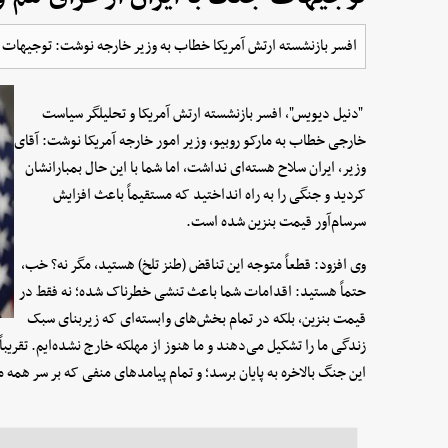
افسر بازنشسته ارتش آمریکا خطاب به وزیر خارجه نوشت: توجیهات جن
"دنیل دیویس"، افسر بازنشسته ارتش آمریکا و تحلیلگر سیاست
خارجی خطاب به مارکو روبیو، وزیر امور خارجه آمریکا نوشت: آقای
وزیر، ایران سلاح هسته‌ای نداشت، اما شما با این حال بمبارانشان
کردید و جنگی را به راه انداختید که مستقیماً باعث افزایش
سرسام‌آور قیمت بنزین شده است.
وی افزود: قطعاً متوجه این تناقض (طنز تلخ) هستید، مگر نه؟ خب،
حتماً هستید: اقدامات شما باعث تنشی خطرناک شده؛ نه فقط در
قیمت بنزین، بلکه در تمام بخش‌های وابسته‌ای که زیربنای سبک
زندگی ما را تشکیل می‌دهند و ما هنوز از مهلکه خارج نشده‌ایم. تقری
این جنگ بالاخره به پایان برسد؛ و تمام پیامدهای منفی که بر سر همه م