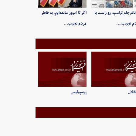
 نافرجام ترامپ، رو راست با
اگر تا امروز مانده‌ایم، به‌خاطر
دم نجیب،…
مردم نجیب…
قلال
پرسپولیس