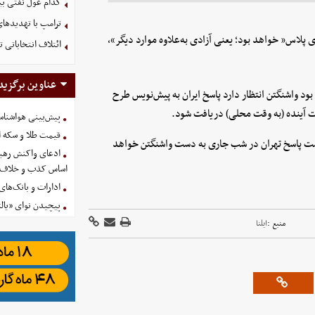
کدام غول نفتی بیش
ترامپ با تهدیدهای
ادی پلاس” خواهد بود؛ یعنی آزادی به‌علاوه موارد دیگر»،
ائتلاف انتخاباتی 
عناوین برگزید
د واشنگتن انتظار دارد پاسخ ایران به پیش‌نویس طرح
ت آینده (به وقت محلی) دریافت شود.
پیش‌بینی هواشناسی امروز
قیمت طلا و سکه امروز پنجشنب
ست پاسخ تهران در شب جاری به دست واشنگتن خواهد
ادعای واکنش رهبر
اساس کذب و خلاف 
ادارات و بانک‌های کدام استان
پیچیدن نوای «یالث
منبع :
ایلنا