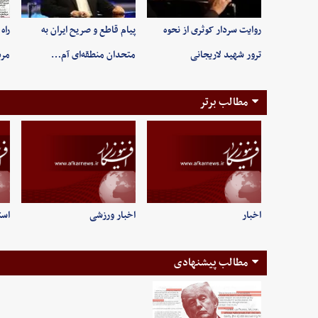
روایت سردار کوثری از نحوه
پیام قاطع و صریح ایران به
راه
ترور شهید لاریجانی
متحدان منطقه‌ای آم…
مر
مطالب برتر
اخبار
اخبار ورزشی
است
مطالب پیشنهادی