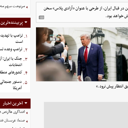
سرنوشت مبهم سه خ
گتن در قبال ایران، از طرحی با عنوان «آزادی پلاس» سخن
ش خواهد بود.
پربیننده‌ترین
ترامپ با تهدیده
۱.
است
ترامپ وعده تسل
۲.
جنگ با ایران؛ 
۳.
انتخابات
کشورهای منطقه،
۴.
دستور جنجالی ت
۵.
 انتظار پیش نرود.»
آمریکا
آخرین اخبار
افشاگری هاآرتص درب
صنعا: عربستان قدر