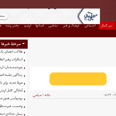
بین الملل
اجتماعی
فرهنگ و هنر
مذهبی
استانها
آرشیو
پخش زنده
ه
سرخط خبرها
هلاکت اعضای یک 
ابتکارات رهبر انق
پورجمشیدیان: اربعین ۱۴۰۵ با بالاترین سطح امنی
پنتاگون جلسه اضطر
شرط جدید برای با
آمادگی کامل ارتش
۱۴
خانه
سیاسی
|
پرسپولیس هنوز سه
وضعیت غیرمنتظره
پیمان حدادی؛ سفی