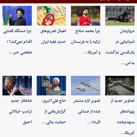
دروازه‌بان
چرا محمد صلاح
اعمال تحریم‌های
چرا دستگاه قضایی
اسپانیایی در
ترکیه را به عربستان
جدید علیه ایران
اقدام نمی‌کند؟ ؛
یک‌قدمی بازگشت
و آمریکا…
شخصی خبر…
به اس…
تصاویر جدید از
تصویر تازه منتشر
حاج علی‌اکبری:
شاهکار جدید
پهپادهای
شده از صندلی
گزارش‌هایی از
ترامپ خیالاتی
منهدم‌شده
اف۱۵…
حمایت مالی…
احمق
آمریکا…