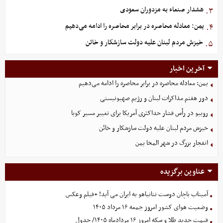
هشدار صنعاء به مزدوران سعودی
۳.
یمن: معادله محاصره در برابر محاصره را ادامه می‌دهیم
۴.
خیزش مردم لبنان علیه دولت سازشکار و خائن
۵.
آخرین اخبار
یمن: معادله محاصره در برابر محاصره را ادامه می‌دهیم
دور هفتم مذاکرات لبنان و رژیم صهیونیستی
روبیو در رأس فشار حداکثری آمریکا برای تغییر مسیر کوبا
خیزش مردم لبنان علیه دولت سازشکار و خائن
انفجار بزرگ در شهر المخا یمن
عناوین برگزیده
آمیتاب باچان دوست نتانیاهو به ایران می آید! +فیلم وعکس
وضعیت هوای کشور امروز جمعه ۱۶ مرداد ۱۴۰۵
قیمت جدید طلا و سکه امروز ۱۶ مردادماه ۱۴۰۵/ جدول