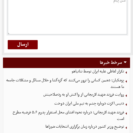
سرخط خبرها
تکرار لفاظی علیه ایران توسط نتانیاهو
پزشکیان: دشمن کسانی را ترور می‌کنند که گره‌گشا و حلال مسائل و مشکلات جامعه
ما هستند
روایت فرزند شهید لاریجانی از واکنش او به ردصلاحیتش
دنیس اکرت دوباره چشم به تیم ملی ایران دوخت
فرزند شهید لاریجانی: درباره نحوه افشای محل استقرار پدرم ۵،۶ فرضیه مطرح
است
توضیح وزیر کشور درباره زمان برگزاری انتخابات شوراها