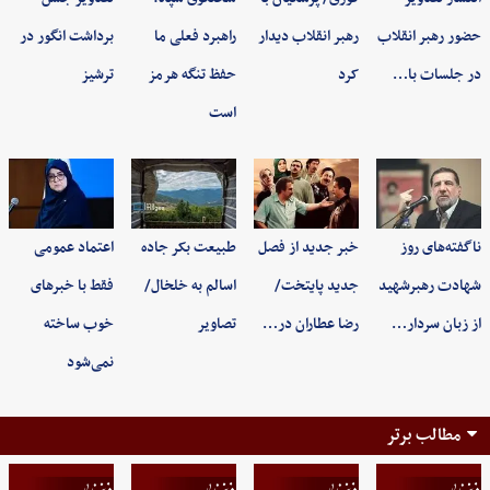
حضور رهبر انقلاب
رهبر انقلاب دیدار
راهبرد فعلی ما
برداشت انگور در
در جلسات با…
کرد
حفظ تنگه هرمز
ترشیز
است
ناگفته‌های روز
خبر جدید از فصل
طبیعت بکر جاده
اعتماد عمومی
شهادت رهبرشهید
جدید پایتخت/
اسالم به خلخال/
فقط با خبرهای
از زبان سردار…
رضا عطاران در…
تصاویر
خوب ساخته
نمی‌شود
مطالب برتر