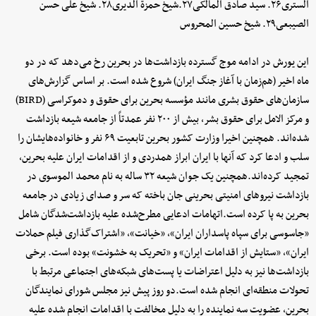
الستری۲۶. سید صادق المالکی۲۷.شیخ حمزة الدیری۲۸. شیخ علی حسن
الصیبعی۲۹. شیخ حسین المحروس
این یورش در ادامه موج گسترده بازداشت‌ها در بحرین رخ می‌دهد که در دو
ماه اخیر (هم‌زمان با آغاز جنگ ایران) شروع شده است. بر اساس گزارش‌های
سازمان‌های حقوق بشری مانند مؤسسه بحرین برای حقوق و دموکراسی (BIRD)
و مرکز الامل برای حقوق بشر، بیش از ۲۰۰ نفر عمدتاً از جامعه شیعه بازداشت
شده‌اند. همچنین اخیرا وزارت کشور بحرین تابعیت ۶۹ نفر و خانواده‌هایشان را
سلب و ادعا کرد که آنها با ایران ابراز همدردی و از اقدامات ایران علیه بحرین،
تمجید کرده‌اند.همچنین یک جوان شیعه ۳۲ ساله به نام محمد الموسوی در
بازداشت نیروهای امنیتی بحرینی جان باخته که سر و صدای زیادی در جامعه
بحرین به پا کرده است.اتهامات ادعایی مطرح‌شده علیه بازداشت‌شدگان شامل
«جاسوسی برای سپاه پاسداران ایران»، «خیانت»، «اشتراک‌گذاری فیلم حملات
ایران»، «ستایش از اقدامات ایران» و «تحریک به خشونت» بوده است. برخی
بازداشت‌ها نیز به دلیل اعتراضات یا پست‌های شبکه‌های اجتماعی مرتبط با
تحولات منطقه‌ای انجام شده است.دو روز پیش نیز مجلس شورای نمایندگان
بحرین، عضویت سه نماینده را به دلیل مخالفت با اقدامات انجام شده علیه