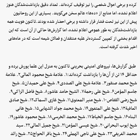
کرده و برخی اموال شخصی را نیز توقیف کرده‌اند. تعداد دقیق بازداشت‌شدگان هنوز
اعلام نشده، اما منابع از «ده‌ها» عالم سخن می‌گویند. بسیاری از این روحانیون
پیش از این نیز تحت فشار قرار داشته و برخی احضار شده بودند.تاکنون هویت همه
بازداشت‌شدگان به طور عمومی اعلام نشده، اما گزارش‌ها حاکی از آن است که این
اقدام بخشی از کمپین گسترده‌تر علیه منتقدان و فعالان شیعه است که در ماه‌های
اخیر شدت گرفته است.
طبق گزارش‌ها، نیروهای امنیتی بحرینی تاکنون به منزل این علما یورش برده‌ و
حداقل ۱۴ تن از آن‌ها را بازداشت کرده‌اند:۱. علامة شیخ محمود العالی۲. علامة
شیخ محمد صنقور۳. علامة شیخ علی الصددی۴. شیخ علی حمیدان۵. شیخ
جاسم المؤمن۶. شیخ علی رحمة۷. الشیخ حامد عاشور۸. شیخ فاضل الزاکی۹.
شیخ رضی القفاص۱۰. شیخ منیر المعتوق۱۱. شیخ غازی السماک۱۲. شیخ صادق
العافیة۱۳. شیخ علی المتغوی۱۴. شیخ محمد جواد الشهابی۱۵. شیخ هانی
البناء۱۶. شیخ جاسم الخیاط۱۷. شیخ محمد الخرسی۱۸. شیخ محمود عاشور۱۹.
شیخ ایوب البحرانی۲۰. شیخ عیسی المؤمن۲۱. شیخ جمیل العالی۲۲. سید
محمد الغریفی۲۳. شیخ علی ناجی الهملی۲۴. شیخ باقر الحواج۲۵. شیخ رائد