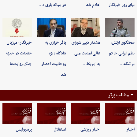
برای روز خبرنگار
اعلام شد
در میانه بازی ه…
سخنگوی ارتش:
هشدار دبیر شورای
باقر خرازی به
خبرنگار؛ مرزبان
نظم ایرانی حاکم
عالی امنیت ملی
دادگاه ویژه
حقیقت در جبهه
بر تنگه…
به امریکا…
روحانیت احضار
جنگ روایت‌ها
شد
مطالب برتر
اخبار
اخبار ورزشی
استقلال
پرسپولیس