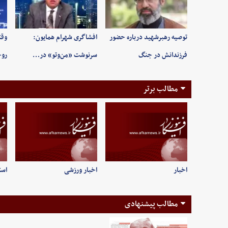
توصیه رهبرشهید درباره حضور
افشاگری شهرام همایون:
وقت
فرزندانش در جنگ
سرنوشت «من‌وتو» در…
روح
مطالب برتر
اخبار
اخبار ورزشی
است
مطالب پیشنهادی