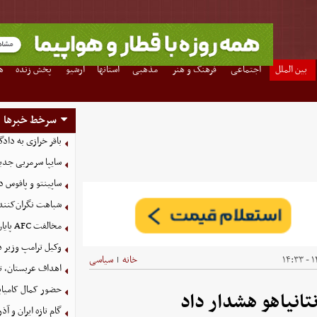
بین الملل
اجتماعی
فرهنگ و هنر
مذهبی
استانها
آرشیو
پخش زنده
ه
سرخط خبرها
باقر خرازی به داد
سایپا سرمربی جدی
ساپینتو و پافوس
شباهت نگران‌کننده
مخالفت AFC پایان کار نیست؛ استقلال بصره را می‌خواهد
وکیل ترامپ وزیر 
۱۴
خانه
سیاسی
|
اهداف عربستان، تر
حضور کمال کامیاب
انیاهو هشدار داد
گام تازه ایران و آ