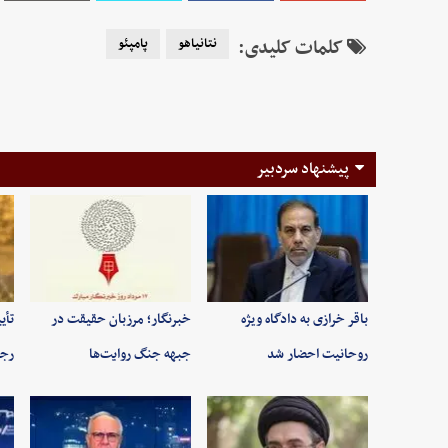
کلمات کلیدی:
نتانیاهو
پامپئو
پیشنهاد سردبیر
باقر خرازی به دادگاه ویژه
خبرنگار؛ مرزبان حقیقت در
تأی
روحانیت احضار شد
جبهه جنگ روایت‌ها
رجب