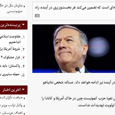
سازمان ملل در حا
ه‌ای است که تضمین می‌کند هر نخست‌وزیری در آینده، راه
صهیونیستی
پربیننده‌ترین
مقاومت اسلامی ع
۱.
انداختیم
شروط آمریکا بر
۲.
فرار مشکوک ۴ هواپیما از عربستان
۳.
پاکستان: باید د
۴.
حمله سایبری با
۵.
 در آینده نیز ادامه خواهد داد. مساله، شخص نتانیاهو
آخرین اخبار
شباهت نگران‌کننده
 نفوذ حزب کمونیست چین در خاک آمریکا و کانادا را
در اولویت تهدیدات ندانست.
وکیل ترامپ وزیر 
اهداف عربستان، تر