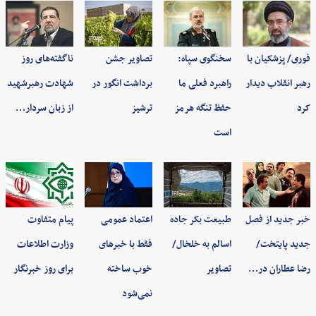
فوری/ پزشکیان با
سخنگوی سپاه:
تصاویر جشن
ناگفته‌های روز
رهبر انقلاب دیدار
راهبرد فعلی ما
برداشت انگور در
شهادت رهبرشهید
کرد
حفظ تنگه هرمز
ترشیز
از زبان سردار…
است
خبر جدید از فصل
طبیعت بکر جاده
اعتماد عمومی
پیام متفاوت
جدید پایتخت/
اسالم به خلخال/
فقط با خبرهای
وزارت اطلاعات
رضا عطاران در…
تصاویر
خوب ساخته
برای روز خبرنگار
نمی‌شود