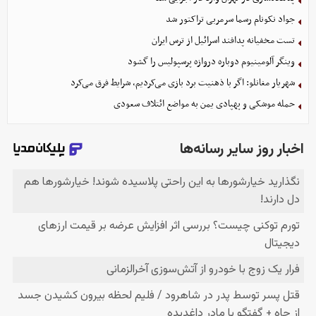
جواد نکونام رسما سرمربی تراکتور شد
تست مخفیانه پدافند اسرائیل از ترس ایران
وینگر آلومینیوم دوباره دروازه پرسپولیس را گشود
شهریار مغانلو: اگر با ذهنیت برد بازی می‌کردیم، شرایط فرق می‌کرد
حمله موشکی و پهپادی یمن به مواضع ائتلاف سعودی