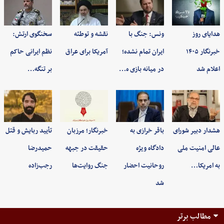
هدایای روز
ونس: جنگ با
نقشه و توطئه
سخنگوی ارتش:
خبرنگار ۱۴۰۵
ایران تمام نشده؛
آمریکا برای عراق
نظم ایرانی حاکم
اعلام شد
در میانه بازی ه…
بر تنگه…
هشدار دبیر شورای
باقر خرازی به
خبرنگار؛ مرزبان
تأیید ربایش و قتل
عالی امنیت ملی
دادگاه ویژه
حقیقت در جبهه
حمیدرضا
به امریکا…
روحانیت احضار
جنگ روایت‌ها
رجب‌زاده
شد
مطالب برتر