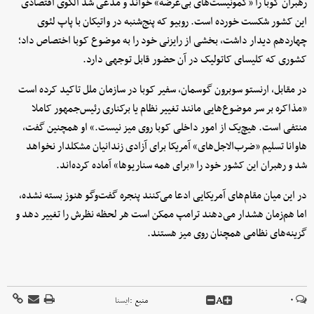
رهبران کوبا را «کمونیست‌های بی‌عرضه» خواند و مدعی شد الگوی اقتصادی
این کشور شکست خورده است. روبیو که پنج‌شنبه در واتیکان با پاپ لئوی
چهاردهم دیدار داشت، بخشی از رایزنی خود را به موضوع کوبا اختصاص داد؛
کشوری که کلیسای کاتولیک در آن حضور قابل توجهی دارد.
در مقابل، ارنستو سوبرون گوسمان، سفیر کوبا در سازمان ملل تاکید کرده است
«مذاکره بر سر موضوع‌هایی مانند تغییر نظام یا برکناری رئیس‌جمهور کاملا
منتفی است. هیچ‌یک از امور داخلی کوبا روی میز نیست.» او همچنین گفت،
هاوانا تسلیم «ضرب‌الاجل‌های» آمریکا برای آزادی زندانیان مشکلدار نخواهد
شد و رهبران این کشور خود را «برای همه سناریوها» آماده کرده‌اند.
در این میان مقام‌های آمریکایی ادعا می‌کنند پنجره گفت‌و‌گو هنوز بسته نشده،
اما هم‌زمان هشدار می‌دهند ترامپ ممکن است هر لحظه نظرش را تغییر دهد و
گزینه‌های نظامی همچنان روی میز هستند.
A
۰
منبع :
ايسنا