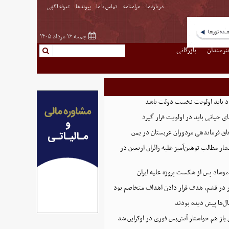
درباره ما
مرامنامه
تماس با ما
پیوندها
تعرفه اگهی
جمعه ۱۶ مرداد ۱۴۰۵
نرمندان
بازرگانی
د باید اولویت نخست دولت باشد
ای حیاتی باید در اولویت قرار گیرد
اق‌ فرماندهی مزدوران عربستان در یمن
ار مطالب توهین‌آمیز علیه زائران اربعین در
موساد پس از شکست پروژه علیه ایران
 در قشم، هدف قرار دادن اهداف متخاصم بود
ل‌ها پیش دیده بودند
 باز هم خواستار آتش‌بس فوری در اوکراین شد