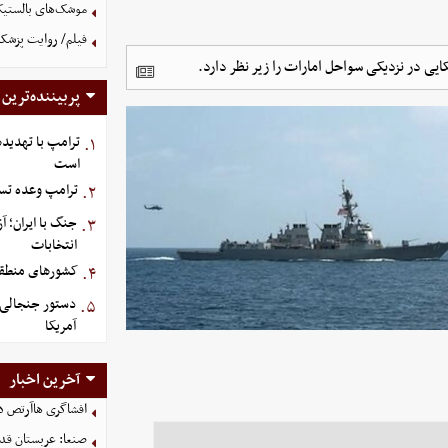
موشک‌های بالستیک 
فیلم/ روایت پزشکیا
ایی در نزدیکی سواحل امارات را زیر نظر دارد.
پربیننده‌ترین
ترامپ با تهدیده
۱.
است
ترامپ وعده تسل
۲.
جنگ با ایران؛ 
۳.
انتخابات
کشورهای منطقه،
۴.
دستور جنجالی ت
۵.
آمریکا
آخرین اخبار
افشاگری هاآرتص درب
صنعا: عربستان قدر