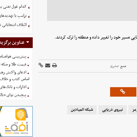
کدام غول نفتی بیش
ترامپ با تهدیدهای
ائتلاف انتخاباتی 
یی مسیر خود را تغییر داده و منطقه را ترک کردند.
عناوین برگزید
پیش‌بینی هواشناسی امروز
قیمت طلا و سکه امروز پنجشنب
منبع :
مشرق
ادعای واکنش رهبر
اساس کذب و خلاف 
ادارات و بانک‌های کدام استان
پیچیدن نوای «یالث
مز
نیروی دریایی
شبکه المیادین