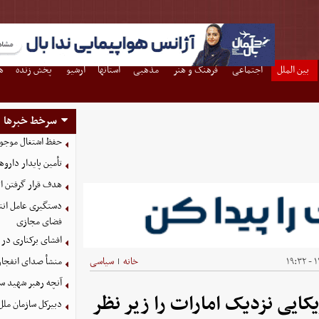
بین الملل
اجتماعی
فرهنگ و هنر
مذهبی
استانها
آرشیو
پخش زنده
ه
سرخط خبرها
حفظ اشتغال موجو
تأمین پایدار داروه
هدف قرار گرفتن ات
دستگیری عامل انتش
فضای مجازی
افشای برکناری در 
۱۴
خانه
سیاسی
منشأ صدای انفجار
|
آنچه رهبر شهید سا
کایی نزدیک امارات را زیر نظر
دبیرکل سازمان ملل