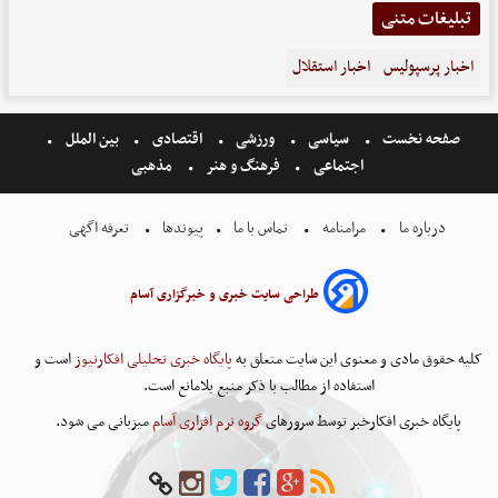
تبلیغات متنی
اخبار پرسپولیس
اخبار استقلال
صفحه نخست
سیاسی
ورزشی
اقتصادی
بین الملل
اجتماعی
فرهنگ و هنر
مذهبی
درباره ما
مرامنامه
تماس با ما
پیوندها
تعرفه اگهی
طراحی سایت خبری و خبرگزاری آسام
کلیه حقوق مادی و معنوی این سایت متعلق به
پایگاه خبری تحلیلی افکارنیوز
است و
استفاده از مطالب با ذکر منبع بلامانع است.
پایگاه خبری افکارخبر توسط سرورهای
گروه نرم افزاری آسام
میزبانی می شود.