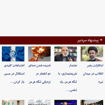
پیشنهاد سردبیر
ابتکارات رهبر
هشدار
شنیده شدن صدای
اشتباهات کلیدی
انقلاب در میدان
شریعتمداری: با
دو انفجار در
استقلال در مسیر
نبرد
تنگه هرمز، راه
نزدیکی تنگه هرمز
باز کردن…
تنفس…