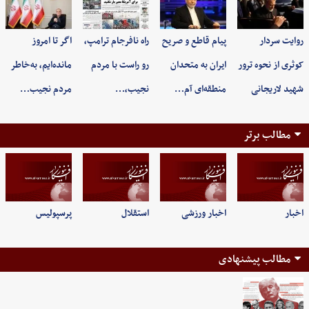
روایت سردار
پیام قاطع و صریح
راه نافرجام ترامپ،
اگر تا امروز
کوثری از نحوه ترور
ایران به متحدان
رو راست با مردم
مانده‌ایم، به‌خاطر
شهید لاریجانی
منطقه‌ای آم…
نجیب،…
مردم نجیب…
مطالب برتر
اخبار
اخبار ورزشی
استقلال
پرسپولیس
مطالب پیشنهادی