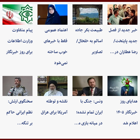
خبر جدید از فصل
طبیعت بکر جاده
اعتماد عمومی
پیام متفاوت
جدید پایتخت/
اسالم به خلخال/
فقط با خبرهای
وزارت اطلاعات
رضا عطاران در…
تصاویر
خوب ساخته
برای روز خبرنگار
نمی‌شود
هدایای روز
ونس: جنگ با
نقشه و توطئه
سخنگوی ارتش:
خبرنگار ۱۴۰۵
ایران تمام نشده؛
آمریکا برای عراق
نظم ایرانی حاکم
اعلام شد
در میانه بازی ه…
بر تنگه…