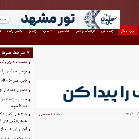
بین الملل
اجتماعی
فرهنگ و هنر
مذهبی
استانها
آرشیو
پخش زنده
ه
سرخط خبرها
نشست خبری رئیس‌ج
ترامپ سوئیس را ت
پایان عمر ۵۰ ساله دلارهای نفتی به دست ایران
تصاویر جدید از په
توسط سپاه
۱۴
خانه
سیاسی
حاج علی‌اکبری: گز
|
هنجارشکنی‌های فر
این توافق به معنا
شاهکار جدید ترام