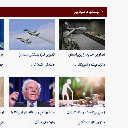
پیشنهاد سردبیر
تصاویر جدید از پهپادهای
تصویر تازه منتشر شده از
حاج
منهدم‌شده آمریکا…
صندلی اف۱۵…
حم
زمان پرداخت مابه‌التفاوت
سندرز: ترامپ فاسد، آمریکا را
امض
حقوق بازنشستگان
وارد یک جنگ…
عرب