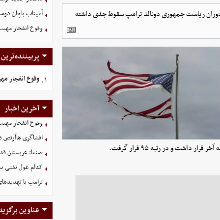
ر دوران ریاست جمهوری دونالد ترامپ سقوط جدی داشته
آمیتاب باچان دوست
وقوع انفجار مهی
پربیننده‌ترین
وقوع انفجار مه
۱.
آخرین اخبار
وقوع انفجار مهی
افشاگری هاآرتص درب
داشت و در رتبه ۹۵ قرار گرفت.
صنعا: عربستان قدر
کدام غول نفتی بیش
ترامپ با تهدیدهای
عناوین برگزید