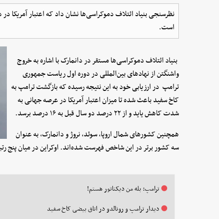
نظرسنجی بنیاد ائتلاف دموکراسی‌ها نشان داد که اعتبار آمریکا د
است.
بنیاد ائتلاف دموکراسی‌ها مستقر در دانمارک با اشاره به خروج
واشنگتن از نهادهای بین‌المللی در دوره اول ریاست جمهوری
ترامپ در ارزیابی خود به این نتیجه رسیده که بازگشت ترامپ به
کاخ سفید باعث شده تا میزان اعتبار آمریکا در عرصه جهانی به
شدت کاهش یاید و از ۲۲ درصد دو سال قبل به ۱۶ درصد برسد.
همچنین کشورهای شمال اروپا، سوئد، نروژ و دانمارک، به عنوان
سه کشور برتر در این شاخص فهرست شده‌اند. اوکراین در میان پنج رتبه آخر قرار 
ترامپ: بله من دیکتاتور هستم!
دیدار ترامپ و رونالدو در اتاق بیضی کاخ سفید