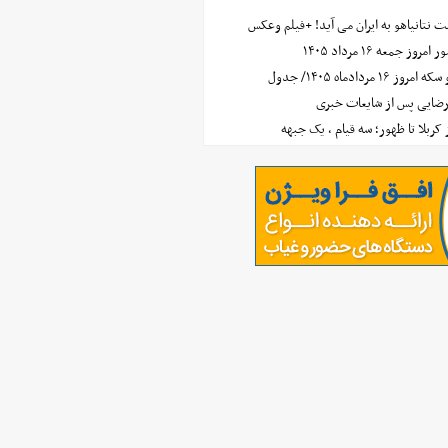
 نتانیاهو به ایران می آید! +فیلم وعکس
جمعه ۱۶ مرداد ۱۴۰۵
مردادماه ۱۴۰۵/ جدول
رضایی پس از شایعات خبری
ز کربلا تا ظهور؛ سه قیام ، یک جبهه