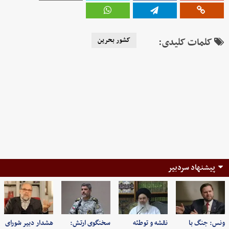
کلمات کلیدی:
کشور بحرین
پیشنهاد سردبیر
ونس: جنگ با
نقشه و توطئه
سخنگوی ارتش:
هشدار دبیر شورای