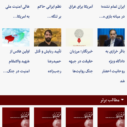
ایران تمام نشده؛
آمریکا برای عراق
نظم ایرانی حاکم
عالی امنیت ملی
در میانه بازی ه…
بر تنگه…
به امریکا…
باقر خرازی به
خبرنگار؛ مرزبان
تأیید ربایش و قتل
اولین عکس از
دادگاه ویژه
حقیقت در جبهه
حمیدرضا
شهید والامقام
روحانیت احضار
جنگ روایت‌ها
رجب‌زاده
امنیت در جنگ…
شد
مطالب برتر