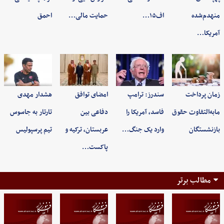
منهدم‌شده
اف۱۵…
حمایت مالی…
احمق
آمریکا…
زمان پرداخت
سندرز: ترامپ
امضای توافق
هشدار مهدی
مابه‌التفاوت حقوق
فاسد، آمریکا را
دفاعی بین
تارتار به جاسوس
بازنشستگان
وارد یک جنگ…
عربستان، ترکیه و
تیم پرسپولیس
پاکست…
مطالب برتر