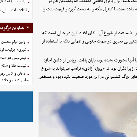
 علیه ایران برتری نظامی داشتند اما واشنگتن هم در
ترامپ با تهدیدهای
ه داده است تا کنترل تنگه را به دست گیرد و قیمت نفت را
ائتلاف انتخاباتی 
عناوین برگزید
مهمترین تحول روزهای اخیر، فروپاشی «پروژه آزادی» ترامپ تنها پس از ۵۰ ساعت از شروع آن، اتفاق افتاد. این در حالی است که
شتیرانی تجاری در سمت جنوبی و عمانی تنگه با استفاده از
اولین پیام محسن 
فوری/ جزئیات اولی
پیش‌بینی هواشناسی امروز
ا آنها مشورت نشده بود، پایان یافت. ریاض از دادن اجازه
قیمت طلا و سکه امروز پنجشنب
زیرا نگران بود که «پروژه آزادی» ترامپ می‌تواند به شروع
ادعای واکنش رهبر
های بزرگ کشتیرانی در این مورد صحبت نکرده بود و مشخص
اساس کذب و خلاف 