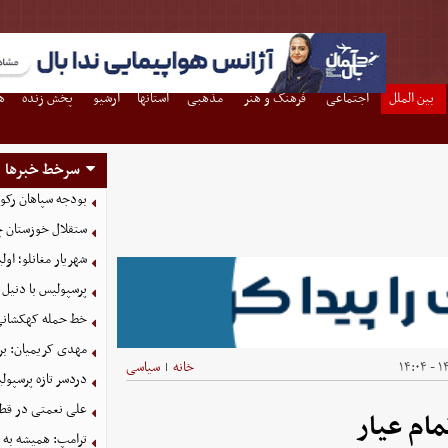
بین الملل
اجتماعی
فرهنگ و هنر
مذهبی
استانها
آرشیو
پخش زنده
ه
سرخط خبرها
بودجه سپاهان رکورد زد؛ تصویب
ستقلال خوزستان چ
شهریار مغانلو؛ اول
پرسپولیس با دنیل 
خط حمله کهکشانی گ
مهدی کریمیان: بر
۱۴۰
خانه
سیاسی
|
دردسر تازه پرسپو
علی نعمتی در قطر؛
ام عیار
ترامپ: همیشه به م