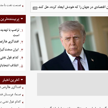
صنعت نفت با مداف
ن اقتصادی در جهان را که خودش ایجاد کرده، حل کند.
پربیننده‌ترین
ترامپ با تهدیده
۱.
است
افشاگری هاآرتص 
۲.
ایران سخت‌گیران
۳.
کدام غول نفتی ب
۴.
ائتلاف انتخابا
۵.
آخرین اخبار
افشاگری هاآرتص درب
صنعا: عربستان قدر
کدام غول نفتی بیش