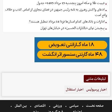
قیمت طلا و سکه امروز پنجشنبه 15 مرداد 1405+ جدول
ادعای واکنش رهبری به نامه رئیس جمهور در فضای مجازی از اساس کذب و خلاف
واقع است
ادارات و بانک‌های کدام استان‌ها فردا 14 مرداد تعطیل هستند؟
پیچیدن نوای «یالثارات الحسین» در خیابان‌های تهران
تبلیغات متنی
اخبار پرسپولیس
اخبار استقلال
صفحه نخست
سیاسی
ورزشی
اقتصادی
بین الملل
اجتماعی
فرهنگ و هنر
مذهبی