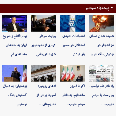
پیشنهاد سردبیر
شنیده شدن صدای
اشتباهات کلیدی
روایت سردار
پیام قاطع و صریح
دو انفجار در
استقلال در مسیر
کوثری از نحوه ترور
ایران به متحدان
نزدیکی تنگه هرمز
باز کردن…
شهید لاریجانی
منطقه‌ای آم…
راه نافرجام ترامپ،
اگر تا امروز
ادعای رویترز:
پزشکیان: به‌ دنبال
رو راست با مردم
مانده‌ایم، به‌خاطر
آمریکا برخی از
گسترش جنگ
نجیب،…
مردم نجیب…
تحریم‌های…
نیستیم