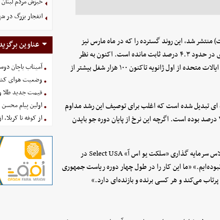
خیزش مردم لبنان 
انفجار بزرگ در شه
آوریل (فروردین) که در روز جمعه، ۸ مه (۱۸ اردیبهشت) منتشر شد، این روند گسترده را که در ماه مارس نیز
عناوین برگزید
مشخص بود، تأیید کرد: اقتصاد ۱۱۵ هزار شغل ایجاد کرده و نرخ بیکاری در حدود ۴.۳ درصد ثابت مانده است. اکنون به نظر
می‌رسد که روند بهبود اقتصادی در حال سرعت گرفتن است و اقتصاد ایالات متحده از اول ژانویه تاکنون ۱۰۰ هزار شغل بیشتر از
آمیتاب باچان دوست
وضعیت هوای کشور امروز 
قیمت جدید طلا و سکه امروز ۱۶ 
اژه ای تبدیل شده است که اغلب برای توصیف این رشد مداوم
اولین پیام محسن 
از کوفه تا کربلا، ا
استفاده می ‌شود، به طوری که در سه ماهه اول سال، نرخ رشد سالانه ۲ درصد بوده است. اگرچه این نرخ از پایان دوره جو بایدن
کلی آنتون، نماینده جمهوریخواه ایالت آیداهو، در مصاحبه‌ای در اجلاس سرمایه گذاری «سلکت یو اس آ» Select USA در
وده‌ایم.» «ما این کار را در طول چهار دوره ریاست جمهوری
رتاب می‌کند و هر کسی برنده و بازنده‌ای دارد.»