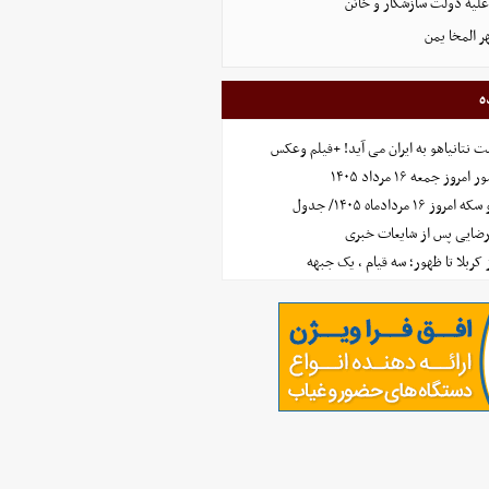
علیه دولت سازشکار و خائن
ر المخا یمن
ه
 نتانیاهو به ایران می آید! +فیلم وعکس
جمعه ۱۶ مرداد ۱۴۰۵
مردادماه ۱۴۰۵/ جدول
رضایی پس از شایعات خبری
ز کربلا تا ظهور؛ سه قیام ، یک جبهه