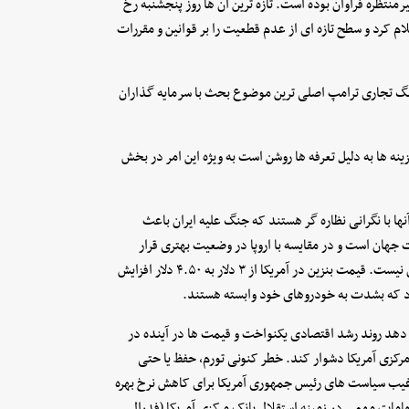
تظره فراوان بوده است. تازه ترین آن ها روز پنجشنبه رخ
رامپ را غیرقانونی اعلام کرد و سطح تازه ای از عدم قطعیت را بر قوانین و مقررات
جنگ تجاری ترامپ اصلی ترین موضوع بحث با سرمایه گذاران
ینه ها به دلیل تعرفه ها روشن است به ویژه این امر در بخش
 آنها با نگرانی نظاره گر هستند که جنگ علیه ایران باعث
ت جهان است و در مقایسه با اروپا در وضعیت بهتری قرار
دارد در برابر کاهش جهانی این محصول در شبکه ای بهم مرتبط مصون نیست. قیمت بنزین در آمریکا از ۳ دلار به ۴.۵۰ دلار افزایش
رد که بشدت به خودروهای خود وابسته هستند.
 دهد روند رشد اقتصادی یکنواخت و قیمت ها در آینده در
مرکزی آمریکا دشوار کند. خطر کنونی تورم، حفظ یا حتی
رغیب سیاست های رئیس جمهوری آمریکا برای کاهش نرخ بهره
امات مهمی در زمینه استقلال بانک مرکزی آمریکا (فدرال