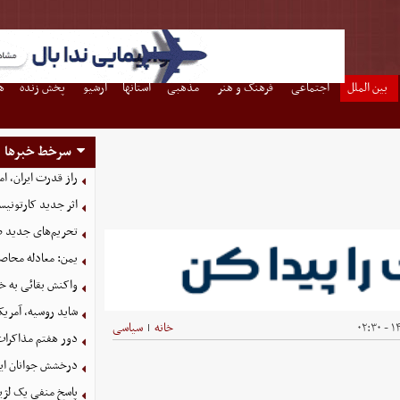
بین الملل
اجتماعی
فرهنگ و هنر
مذهبی
استانها
آرشیو
پخش زنده
ه
سرخط خبرها
راز قدرت ایران، ا
اثر جدید کارتونی
تحریم‌های جدید ضد
یمن: معادله محاصره
واکنش بقائی به خی
شاید روسیه، آمریکا
۱۴۰
خانه
سیاسی
|
دور هفتم مذاکرات
درخشش جوانان ایر
پاسخ منفی یک لژیو