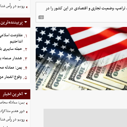
روبیو در رأس فشار
 ترامپ، وضعیت تجاری و اقتصادی در این کشور را در
پربیننده‌ترین
مقاومت اسلامی ع
۱.
انداختیم
حمله سایبری با
۲.
هشدار صنعاء ب
۳.
یمن: معادله محا
۴.
وقوع انفجار م
۵.
آخرین اخبار
یمن: معادله محاصره
دور هفتم مذاکرات
روبیو در رأس فشار