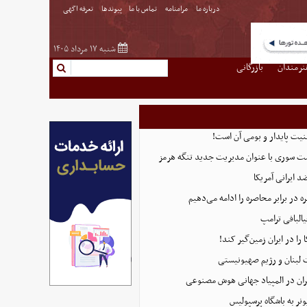
درباره ما
مرامنامه
تماس با ما
پیوندها
تعرفه اگهی
شنبه ۱۷ مرداد ۱۴۰۵
نرمندان
بازرگانی
منیت پایدار و بومی آن است!
ست سوری با عنوان مدیریت جدید تنگه هرمز
 ایرانی آمریکا
 در برابر محاصره را ادامه می‌دهیم
البافی ترامپ
 را در ایران زمین‌گیر کند!
 لبنان و رژیم صهیونیستی
ان در المپیاد جهانی هوش مصنوعی
نر به باشگاه پرسپولیس