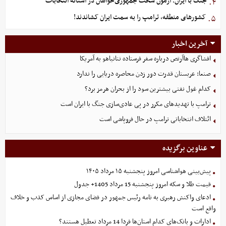
جنگ با ایران؛ آزمون سخت جمهوری‌خواهان در آستانه انتخابات
۴.
کشورهای منطقه، ترامپ را به سمت ایران کشاندند!
۵.
آخرین اخبار
افشاگری هاآرتص درباره سفر فرستاده نتانیاهو به آمریکا
صنعا: عربستان قدرت دور زدن محاصره دریایی را ندارد
کدام غول نفتی بیشترین سود را از بحران هرمز برد؟
ترامپ با تهدیدهای مکرر در پی عادی‌سازی جنگ با ایران است
ائتلاف انتخاباتی ترامپ در حال فروپاشی است
عناوین برگزیده
پیش‌بینی هواشناسی امروز پنجشنبه ۱۵ مرداد ۱۴۰۵
قیمت طلا و سکه امروز پنجشنبه 15 مرداد 1405+ جدول
ادعای واکنش رهبری به نامه رئیس جمهور در فضای مجازی از اساس کذب و خلاف
واقع است
ادارات و بانک‌های کدام استان‌ها فردا 14 مرداد تعطیل هستند؟