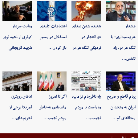
هشدار
شنیده شدن صدای
اشتباهات کلیدی
روایت سردار
شریعتمداری: با
دو انفجار در
استقلال در مسیر
کوثری از نحوه ترور
تنگه هرمز، راه
نزدیکی تنگه هرمز
باز کردن…
شهید لاریجانی
تنفس…
پیام قاطع و صریح
راه نافرجام ترامپ،
اگر تا امروز
ادعای رویترز:
ایران به متحدان
رو راست با مردم
مانده‌ایم، به‌خاطر
آمریکا برخی از
منطقه‌ای آم…
نجیب،…
مردم نجیب…
تحریم‌های…