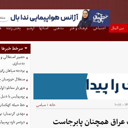
بین الملل
اجتماعی
فرهنگ و هنر
مذهبی
استانها
آرشیو
پخش زنده
ه
سرخط خبرها
حضور استقلالی و 
بدنسازی
بودجه سپاهان رکورد زد؛ تصویب
ستقلال خوزستان چ
شهریار مغانلو؛ اول
پرسپولیس با دنیل 
۱۴۰
خانه
سیاسی
خط حمله کهکشانی گ
|
مهدی کریمیان: بر
ب عراق همچنان پابرجاست
دردسر تازه پرسپو