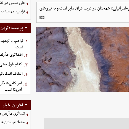
علی نعمتی در قطر؛
یی-اسرائیلی» همچنان در غرب عراق دایر است و به نیروهای
ترامپ: همیشه به م
پربیننده‌ترین
ترامپ با تهدیده
۱.
است
افشاگری هاآرتص 
۲.
کدام غول نفتی ب
۳.
ائتلاف انتخابا
۴.
آمریکایی‌ها نگ
۵.
آمریکا است!
آخرین اخبار
افشاگری هاآرتص درب
صنعا: عربستان قدر