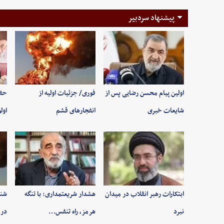
پیشنهاد سردبیر
اولین پیام محسن رضایی پس از
فوری/ جزئیات اولیه از
حفظ
شایعات خبری
انفجارهای قشم
اول
ابتکارات رهبر انقلاب در میدان
هشدار شریعتمداری: با تنگه
شنی
نبرد
هرمز، راه تنفس…
در 