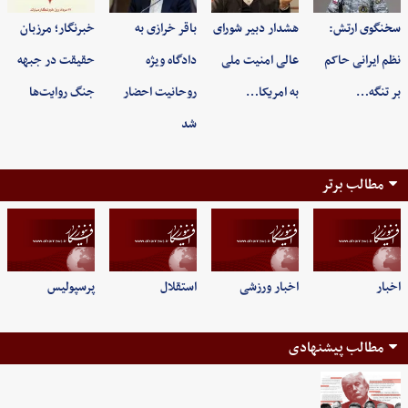
سخنگوی ارتش:
هشدار دبیر شورای
باقر خرازی به
خبرنگار؛ مرزبان
نظم ایرانی حاکم
عالی امنیت ملی
دادگاه ویژه
حقیقت در جبهه
بر تنگه…
به امریکا…
روحانیت احضار
جنگ روایت‌ها
شد
مطالب برتر
اخبار
اخبار ورزشی
استقلال
پرسپولیس
مطالب پیشنهادی