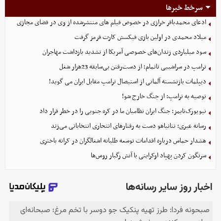
سرخط خبرها
ادعای محمدباقر خرازی در خصوص فیلم های منتشرشده از وی در فضای مجازی
میلاد محمدی در اولین بازی فیکسش کارت قرمز گرفت
سود میلیاردی زندان‌های خصوصی آمریکا از تشدید بازداشت مهاجران
ترامپ در سراشیبی ناتمام؛ از دست‌رفتن بی‌سابقه 23هزار شغل
دیپلمات بازنشسته آلمانی از استیصال ترامپ مقابل ایران می گوید!
توصیه به ترامپ: از جنگ خارج شو!
نیویورک‌تایمز: جنگ ایران نظامیان ما در کره جنوبی را در خطر قرار داد
رسانه عبری: نتانیاهو دست به رفتارهای انتحاری انتخاباتی می‌زند
هشدار حماس درباره اقدامات توسعه طلبانه اشغالگران در کرانه باختری
سرنگون کردن پهپاد اوکراینی با آتش رگبار روس‌ها