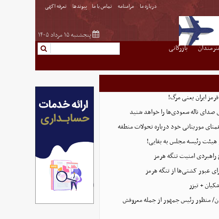
درباره ما
مرامنامه
تماس با ما
پیوندها
تعرفه اگهی
پنجشنبه ۱۵ مرداد ۱۴۰۵
نرمندان
بازرگانی
قرمز ایران یعنی مرگ!
 صدای ناله سعودی‌ها را خواهد شنید
همتای موریتانی خود درباره تحولات منطقه
هیئت رئیسه مجلس به بقایی!
 راهبردی امنیت تنگه هرمز
ای عبور کشتی‌ها از تنگه هرمز
کیان + تیزر
ن/ منظور رئیس جمهور از جمله معروفش