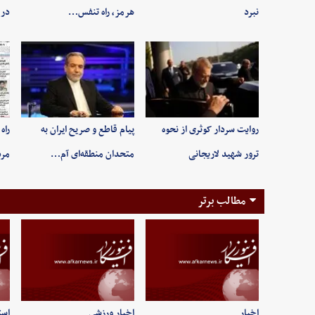
نبرد
هرمز، راه تنفس…
در 
روایت سردار کوثری از نحوه
پیام قاطع و صریح ایران به
راه
ترور شهید لاریجانی
متحدان منطقه‌ای آم…
مر
مطالب برتر
اخبار
اخبار ورزشی
است