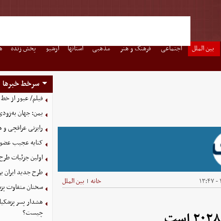
بین الملل
اجتماعی
فرهنگ و هنر
مذهبی
استانها
آرشیو
پخش زنده
ه
سرخط خبرها
فیلم/ عبور از خط 
یمن: جهان به‌زودی
رایزنی عراقچی و 
کنایه عجیب عضو 
اولین جزئیات طرح
طرح جدید ایران بر
خانه
بین الملل
|
سخنان متفاوت پزش
هشدار پسر پزشکیا
چیست؟