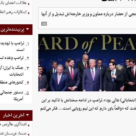
هلاکت اعضای یک 
ابتکارات رهبر انق
 از حضار درباره معاون و وزیر خارجه‌اش تبدیل و از آنها
پربیننده‌ترین
ترامپ با تهدیده
۱.
است
ترامپ وعده تسل
۲.
جنگ با ایران؛ 
۳.
انتخابات
کشورهای منطقه،
۴.
دستور جنجالی ت
۵.
آمریکا
خاباتی) عالی بود».ترامپ در ادامه سخنانش با تاکید بر این
 که «واقعاً باور دارم که این تیم رویایی است... فکر می‌کنم
آخرین اخبار
افشاگری هاآرتص درب
صنعا: عربستان قدر