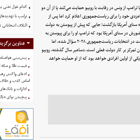
کدام غول نفتی بیش
 ترامپ از ونس در رقابت با روبیو حمایت می‌کند یا از آن دو
واهد که در قالب یک تیم وارد رقابت شوند.روبیو در سال ۲۰۱۶ نامزدی خود را برای ریاست‌جمهوری اعلام کرد اما پس از
ترامپ با تهدیدهای
ه سنای آمریکا بازگشت؛ جایی که پیش از پیوستن به دولت
ائتلاف انتخاباتی 
ش در سنای آمریکا بود که ترامپ او را برای پیوستن به
تیم انتخاباتی خود برگزید.از هر دو نفر بارها درباره قصدشان برای شرکت در انتخابات ریاست‌جمهوری ۲۰۲۸ سؤال شده، اما
عناوین برگزید
شان تمرکز بر کار دولت فعلی است.دسامبر سال گذشته، روبیو
پیش‌بینی هواشناسی امروز
کی از اولین افرادی خواهد بود که از او حمایت خواهد
قیمت طلا و سکه امروز پنجشنب
ادعای واکنش رهبر
اساس کذب و خلاف 
ادارات و بانک‌های کدام استان
پیچیدن نوای «یالث