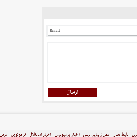
ران
بلیط قطار
عمل زیبایی بینی
اخبار پرسپولیس
اخبار استقلال
ترموکوپل
قرص ل