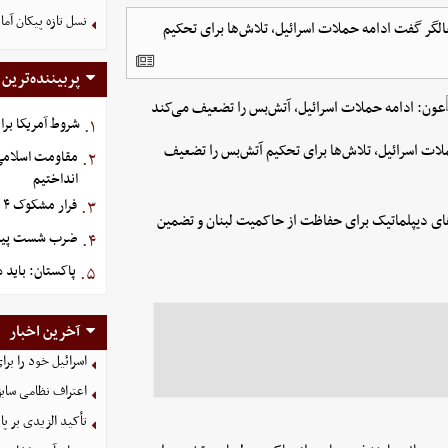
نسل تازه پیکان آما
الگر گفت ادامه حملات اسرائیل، تلاش‌ها برای تحکیم
پربیننده‌ترین
شروط آمریکا برا
۱.
لات اسرائیل، تلاش‌ها برای تحکیم آتش‌بس را تضعیف
مقاومت اسلامی ع
۲.
انداختیم
فرار مشکوک ۴ هواپیما از عربستان
۳.
‌های دیپلماتیک برای حفاظت از حاکمیت لبنان و تضمین
ضرب شست پیش‌دس
۴.
پاکستان: باید د
۵.
آخرین اخبار
اسرائیل خود را برا
اعتراف نظامی سابق
تأکید الزیدی بر پا