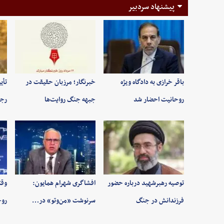
پیشنهاد سردبیر
باقر خرازی به دادگاه ویژه
خبرنگار؛ مرزبان حقیقت در
تأی
روحانیت احضار شد
جبهه جنگ روایت‌ها
رجب
توصیه رهبرشهید درباره حضور
افشاگری شهرام همایون:
وقت
فرزندانش در جنگ
سرنوشت «من‌وتو» در…
روح