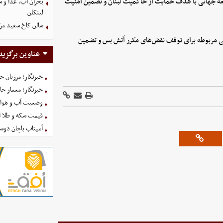
امعه جهانی با هدف حمایت از حاکمیت لبنان و تضمین امنیت
بحران آب، غذا و س
لینکلن
سالن کاخ سفید مرک
لی مربوطه برای توقف نقض‌های مکرر آتش بس و تضمین
عناوین برگزید
خبرنگار؛ مرزبان 
خبرنگار؛ معمار ح
وضعیت آب و هوای کشور ا
قیمت سکه و طلا امروز شنبه
آمیتاب باچان دوست