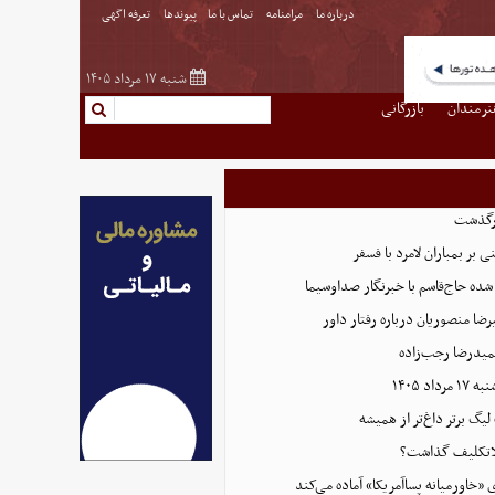
درباره ما
مرامنامه
تماس با ما
پیوندها
تعرفه اگهی
شنبه ۱۷ مرداد ۱۴۰۵
نرمندان
بازرگانی
رگذشت
بر بمباران لامرد با فسفر
ده حاج‌قاسم با خبرنگار صداوسیما
ضا منصوریان درباره رفتار داور
میدرضا رجب‌زاده
اد ۱۴۰۵
 لیگ برتر داغ‌تر از همیشه
بلاتکلیف گذاشت؟
ی «خاورمیانه پساآمریکا» آماده می‌کند