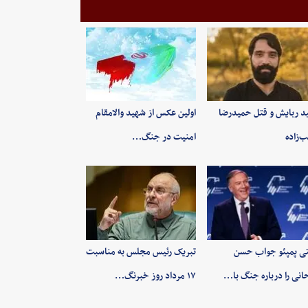
ید ربایش و قتل حمیدرضا
اولین عکس از شهید والامقام
‌زاده
امنیت در جنگ…
ی پمپئو جواب حسن
تبریک رئیس مجلس به مناسبت
انی را درباره جنگ با…
۱۷ مرداد روز خبرنگ…