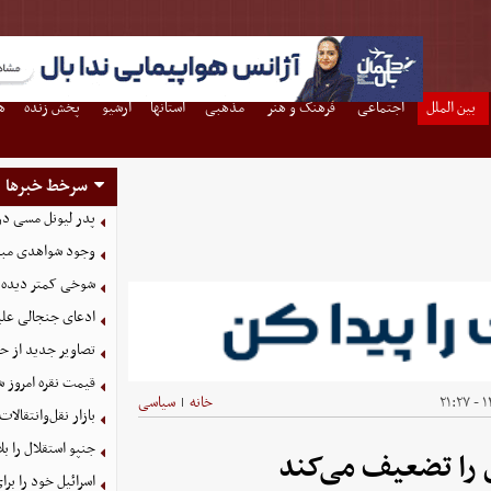
بین الملل
اجتماعی
فرهنگ و هنر
مذهبی
استانها
آرشیو
پخش زنده
ه
سرخط خبرها
پدر لیونل مسی د
وجود شواهدی مبنی 
شوخی کمتر دیده ش
ادعای جنجالی علیر
تصاویر جدید از ح
قیمت نقره امروز شنبه ۱۷ مرد
۱۴
خانه
سیاسی
|
بازار نقل‌وانتقالات
جنپو استقلال را 
 را تضعیف می‌کند
اسرائیل خود را برا