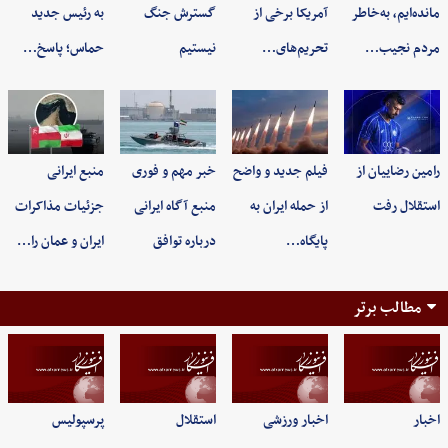
مانده‌ایم، به‌خاطر
آمریکا برخی از
گسترش جنگ
به رئیس جدید
مردم نجیب…
تحریم‌های…
نیستیم
حماس؛ پاسخ…
رامین رضاییان از
فیلم جدید و واضح
خبر مهم و فوری
منبع ایرانی
استقلال رفت
از حمله ایران به
منبع آگاه ایرانی
جزئیات مذاکرات
پایگاه…
درباره توافق
ایران و عمان را…
مطالب برتر
اخبار
اخبار ورزشی
استقلال
پرسپولیس