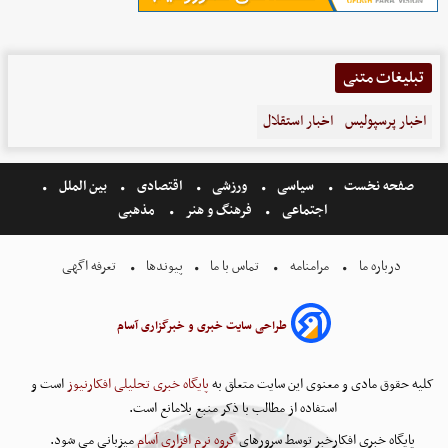
تبلیغات متنی
اخبار پرسپولیس
اخبار استقلال
صفحه نخست
سیاسی
ورزشی
اقتصادی
بین الملل
اجتماعی
فرهنگ و هنر
مذهبی
درباره ما
مرامنامه
تماس با ما
پیوندها
تعرفه اگهی
طراحی سایت خبری و خبرگزاری آسام
کلیه حقوق مادی و معنوی این سایت متعلق به
پایگاه خبری تحلیلی افکارنیوز
است و
استفاده از مطالب با ذکر منبع بلامانع است.
پایگاه خبری افکارخبر توسط سرورهای
گروه نرم افزاری آسام
میزبانی می شود.