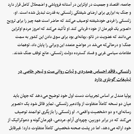
جامعه، اقتصاد و جمعیت در اوکراین در آستانه فروپاشی و اضمحلال کامل قرار دارد
و جنگ به ابزاری برای ارضای شیفتگی زلنسکی به قدرت تبدیل شده است. او،
زلنسکی را فردی خودشیفته توصیف می‌کند که حاضر است همه چیز را برای ترویج
«تصویر یک قهرمان از خود» قربانی کند.او تأکید می‌کند که امروز مردم اوکراین
می‌دانند که عضویت در ناتو، بهانه‌ای بود برای سوق دادن این کشور به سمت
جنگ؛ و درحالی‌که می‌شد در مواضع متعدد این ویرانی را پایان داد، توهمات
مقامات سیاسی غربی و فساد گسترده دولت زلنسکی، مانع توقف جنگ شدند.
زلنسکی، فاقد احساس همدردی و ثبات روانی‌ست و تبحر خاصی در
تبلیغات گوبلزی دارد
یولیا مندل بر اساس تجربیات دست اول خود توضیح می‌دهد که جهان باید
میان دو نسخه کاملاً متفاوت از ولادمیر زلنسکی، تمایز قائل شود یک «تصویر
رسانه‌ای» و دو «شخصیت واقعی». او زلنسکی را بازیگری توانمند توصیف
می‌کند که در برابر دوربین، چهره‌ای آرام، مردمی، قهرمان‌گونه و دموکراتیک از
خود ارائه می‌دهد، اما در پشت صحنه شخصیتی کاملاً متفاوت دارد؛ غیرقابل