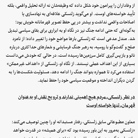
از وفاداران را پیرامون خود شکل داده که وظیفه‌شان نه ارائه تحلیل واقعی، بلکه
تأیید خواسته‌های اوست. او می‌گوید زلنسکی علاقه‌ای به نهادسازی یا
اصلاحات واقعی نداشت و بیشتر در پی حفظ تصویر قهرمانانه خویش بود؛
به‌گونه‌ای که حتی ادامه جنگ نیز در نگاه او به ابزاری برای بقای سیاسی تبدیل
شد. مندل مدعی است که زلنسکی بارها مواضع خود را تغییر داده؛ از نامزد
صلح و گفت‌وگو با روسیه، به رهبر جنگ فرسایشی و شعارهای حداکثری درباره
ناتو و بازپس‌گیری کامل سرزمین‌ها رسیده است، در حالی که خودش می‌دانست
بسیاری از این اهداف عملی نیستند. از نگاه او، زلنسکی از «اهداف غیرممکن»
استفاده می‌کرد تا همواره بتواند جنگ را ادامه دهد، مسئولیت شکست‌ها را به
گردن دیگران انداخته و موقعیت سیاسی خود را حفظ نماید.
در نظر زلنسکی، مردم هیچ اهمیتی ندارند و ترویج نقش او به عنوان
قهرمان، تنها خواسته اوست
معاون مطبوعاتی سابق زلسنکی، رفتار مستبدانه او را چنین توصیف می‌کند:
«زلنسکی به‌مرور به این باور رسیده بود که «برای همیشه» در قدرت خواهد