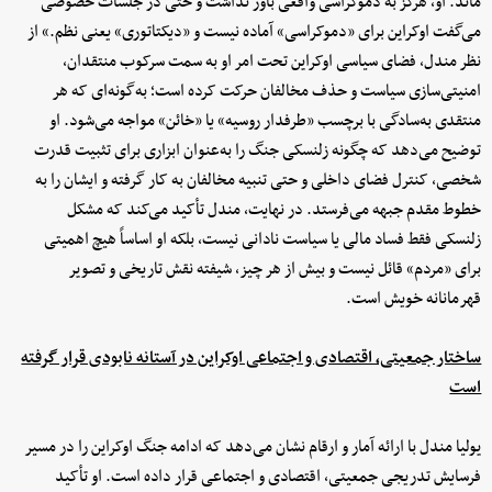
ماند. او، هرگز به دموکراسی واقعی باور نداشت و حتی در جلسات خصوصی
می‌گفت اوکراین برای «دموکراسی» آماده نیست و «دیکتاتوری» یعنی نظم.» از
نظر مندل، فضای سیاسی اوکراین تحت امر او به سمت سرکوب منتقدان،
امنیتی‌سازی سیاست و حذف مخالفان حرکت کرده است؛ به‌گونه‌ای که هر
منتقدی به‌سادگی با برچسب «طرفدار روسیه» یا «خائن» مواجه می‌شود. او
توضیح می‌دهد که چگونه زلنسکی جنگ را به‌عنوان ابزاری برای تثبیت قدرت
شخصی، کنترل فضای داخلی و حتی تنبیه مخالفان به کار گرفته و ایشان را به
خطوط مقدم جبهه می‌فرستد. در نهایت، مندل تأکید می‌کند که مشکل
زلنسکی فقط فساد مالی یا سیاست نادانی نیست، بلکه او اساساً هیچ اهمیتی
برای «مردم» قائل نیست و بیش از هر چیز، شیفته نقش تاریخی و تصویر
قهرمانانه خویش است.
ساختار جمعیتی، اقتصادی و اجتماعی اوکراین در آستانه نابودی قرار گرفته
است
یولیا مندل با ارائه آمار و ارقام نشان می‌دهد که ادامه جنگ اوکراین را در مسیر
فرسایش تدریجی جمعیتی، اقتصادی و اجتماعی قرار داده است. او تأکید