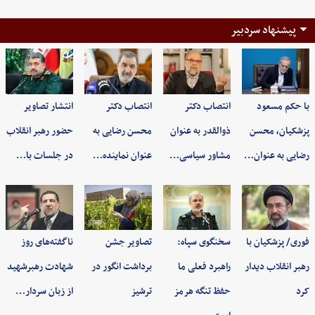
پیشنهاد سردبیر
با حکم مسعود
انتصاب دکتر
انتصاب دکتر
انتشار تصاویر
پزشکیان، محسن
ذوالقدر به عنوان
محسن رضایی به
حضور رهبر انقلاب
رضایی به عنوان…
مشاور سیاسی…
عنوان نماینده…
در جلسات با…
فوری/ پزشکیان با
سخنگوی سپاه:
تصاویر جشن
ناگفته‌های روز
رهبر انقلاب دیدار
راهبرد فعلی ما
برداشت انگور در
شهادت رهبرشهید
کرد
حفظ تنگه هرمز
ترشیز
از زبان سردار…