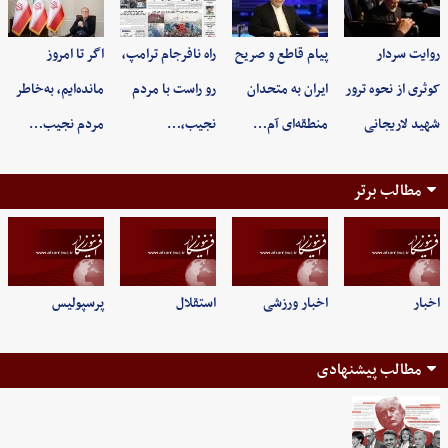
روایت سردار
پیام قاطع و صریح
راه نافرجام ترامپ،
اگر تا امروز
کوثری از نحوه ترور
ایران به متحدان
رو راست با مردم
مانده‌ایم، به‌خاطر
شهید لاریجانی
منطقه‌ای آم…
نجیب،…
مردم نجیب…
مطالب برتر
اخبار
اخبار ورزشی
استقلال
پرسپولیس
مطالب پیشنهادی