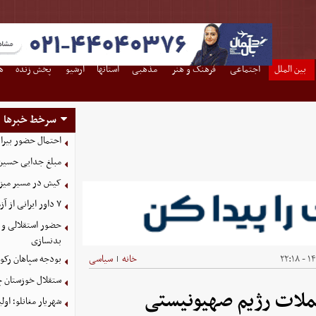
بین الملل
اجتماعی
فرهنگ و هنر
مذهبی
استانها
آرشیو
پخش زنده
ه
سرخط خبرها
احتمال حضور بیرا
مبلغ جدایی حسین 
کیش در مسیر میزبانی
۷ داور ایرانی از آزمون نخبگان آسیا سربلند بیرون آمدند
حضور استقلالی و 
بدنسازی
۱۴۰
خانه
سیاسی
بودجه سپاهان رکورد زد؛ تصویب
|
ستقلال خوزستان چ
ملات رژیم صهیونیستی
شهریار مغانلو؛ اول