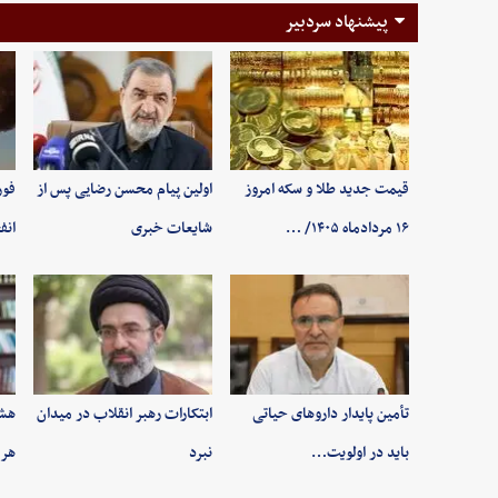
پیشنهاد سردبیر
قیمت جدید طلا و سکه امروز
اولین پیام محسن رضایی پس از
فور
۱۶ مردادماه ۱۴۰۵/ …
شایعات خبری
انف
تأمین پایدار داروهای حیاتی
ابتکارات رهبر انقلاب در میدان
هشد
باید در اولویت…
نبرد
هرم