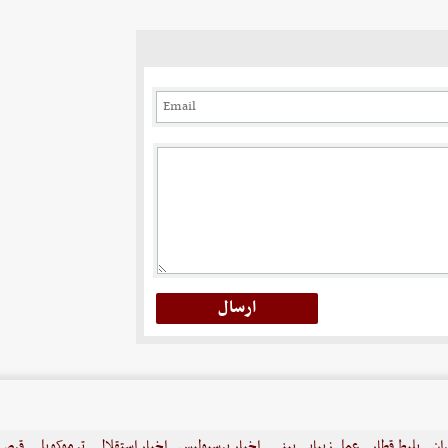
ران
بلیط قطار
عمل زیبایی بینی
اخبار پرسپولیس
اخبار استقلال
ترموکوپل
قرص ل