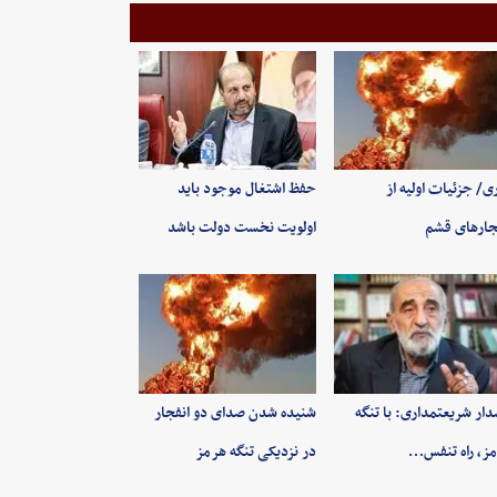
ی/ جزئیات اولیه از
حفظ اشتغال موجود باید
جارهای قشم
اولویت نخست دولت باشد
ار شریعتمداری: با تنگه
شنیده شدن صدای دو انفجار
ز، راه تنفس…
در نزدیکی تنگه هرمز