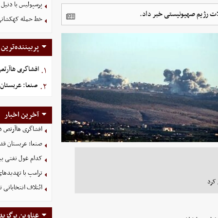
پرسپولیس با دنیل 
ات رژیم صهیونیستی خبر داد.
خط حمله کهکشانی گ
پربیننده‌ترین
افشاگری هاآرتص د
۱.
صنعا: عربستان 
۲.
آخرین اخبار
افشاگری هاآرتص درب
صنعا: عربستان قدر
کدام غول نفتی بیش
ترامپ با تهدیدهای
 کرد
ائتلاف انتخاباتی 
عناوین برگزید