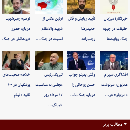
خبرنگار؛ مرزبان
تأیید ربایش و قتل
اولین عکس از
توصیه رهبرشهید
حقیقت در جبهه
حمیدرضا
شهید والامقام
درباره حضور
جنگ روایت‌ها
رجب‌زاده
امنیت در جنگ…
فرزندانش در جنگ
افشاگری شهرام
وقتی پمپئو جواب
تبریک رئیس
خلاصه صحبت‌های
همایون: سرنوشت
حسن روحانی را
مجلس به مناسبت
پزشکیان در ۱۰۰
«من‌وتو» در…
درباره جنگ با…
۱۷ مرداد روز
ثانیه +فیلم
خبرنگ…
مطالب برتر