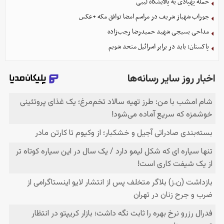
حمله پهپادی به پالایشگاه لیبی
جوراب‌ شهباز شریف در مراسم امضا توافق‌ مکه +عکس
مداحی بسیجی شهید حمیدرضا رجب‌زاده
پاکستان: باید در برابر اسرائیل متحد شویم