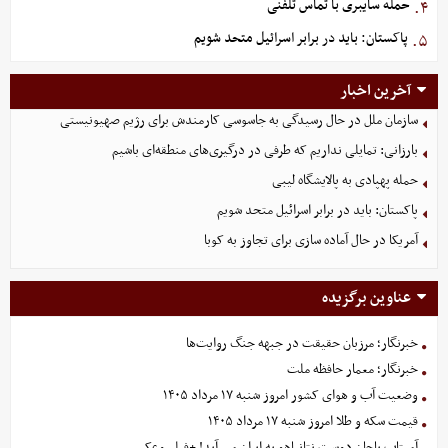
حمله سایبری با تماس تلفنی
۴.
پاکستان: باید در برابر اسرائیل متحد شویم
۵.
آخرین اخبار
سازمان ملل در حال رسیدگی به جاسوسی کارمندش برای رژیم صهیونیستی
بارزانی: تمایلی نداریم که طرفی در درگیری‌های منطقه‌ای باشیم
حمله پهپادی به پالایشگاه لیبی
پاکستان: باید در برابر اسرائیل متحد شویم
آمریکا در حال آماده سازی برای تجاوز به کوبا
عناوین برگزیده
خبرنگار؛ مرزبان حقیقت در جبهه جنگ روایت‌ها
خبرنگار؛ معمار حافظه ملت
وضعیت آب و هوای کشور امروز شنبه ۱۷ مرداد ۱۴۰۵
قیمت سکه و طلا امروز شنبه ۱۷ مرداد ۱۴۰۵
آمیتاب باچان دوست نتانیاهو به ایران می آید! +فیلم وعکس