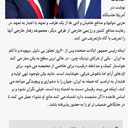
نوشت:در
آمریکا خاستگاه
حزبی دولتها و منافع حامیان و لابی ها از یک طرف، و تعهد یا اجبار به تعهد در
رعایت منافع کشور و رژیمی خارجی از طرفی دیگر، مجموعه رفتار خارجی آنها
را تعریف یا گاه بازتعریف می کند.
اینکه رئیس جمهور ایالات متحده پس از ۴۰روز تجاوز بی دلیل، بیهوده و ناکام
به ایران - یکی از شرکای نزدیک چین- در عالی ترین سطح به پکن سفر می کند
خواستار کمک و مداخله «رقیب» برای خلاصی از مخمصه می شود، برای
اژدهای آرام اما باهوش شرقی، خوشایند است. شاید پکن باوجود نهی اولیه و
هشدار به ترامپ که حمله به ایران، جهان را با دشواری و پیچیدگی مواجه می
کند، اینکه می بیند رقیبش دست به اشتباه زده است، خیلی نگران نشود و بر
اساس قاعده «اگر دشمنت دارد اشتباه می کند مانع او نشو!» عمل می کند تا
در جایگاهی ضعیف تر او را به حضور پذیرفته باشد .