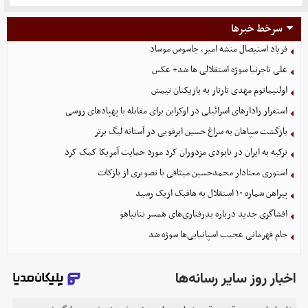
سرخط خبرها
فریاد استیصال منشه امیر، جاسوس موساد
علی تاجرنیا سوژه استقلالی‌ ها شد+ عکس
اولتیماتوم مهدی تارتار به بازیکنان تیمش
استقرار رادارهای اسرائیلی در اوکراین برای مقابله با پهپادهای روسی
بازگشت سپاهان به سراغ حسین ابرقویی در آستانه لیگ برتر
ترکیه به ایران در نابودی مزدوران کرد مورد حمایت آمریکا کمک کرد
استوری معنادار محمدحسین میثاقی با تصویری از بازکات
پیراهن شماره ۱۰ استقلال به هافبک ازبک رسید
افشاگری جدید درباره بدرفتاری‌های همسر نتانیاهو
جام قهرمانی عجیب اسپانیایی‌ها سوژه شد