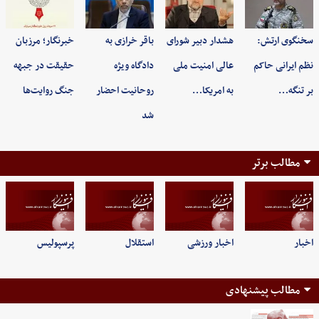
سخنگوی ارتش:
هشدار دبیر شورای
باقر خرازی به
خبرنگار؛ مرزبان
نظم ایرانی حاکم
عالی امنیت ملی
دادگاه ویژه
حقیقت در جبهه
بر تنگه…
به امریکا…
روحانیت احضار
جنگ روایت‌ها
شد
مطالب برتر
اخبار
اخبار ورزشی
استقلال
پرسپولیس
مطالب پیشنهادی