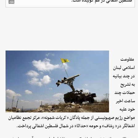
فلسطین اشغالی در هم کوبیده است.
مقاومت
اسلامی لبنان
در چند بیانیه
به تشریح
حملات چند
ساعت اخیر
خود علیه
مواضع رژیم صهیونیستی از جمله پادگان «کریات شمونه»، مرکز تجمع نظامیان
اشغالگر در« رشاف» و حومه «حداثا» در شمال فلسطین اشغالی پرداخت.