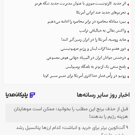
اثر جدید کارتونیست سوری با عنوان مدیریت جدید تنگه هرمز
تحریم‌های جدید ضد ایرانی آمریکا
یمن: معادله محاصره در برابر محاصره را ادامه می‌دهیم
واکنش بقائی به خیالبافی ترامپ
شاید روسیه، آمریکا را در ایران زمین‌گیر کند!
دور هفتم مذاکرات لبنان و رژیم صهیونیستی
درخشش جوانان ایران در المپیاد جهانی هوش مصنوعی
پاسخ منفی یک لژیونر به باشگاه پرسپولیس
روبیو در رأس فشار حداکثری آمریکا برای تغییر مسیر کوبا