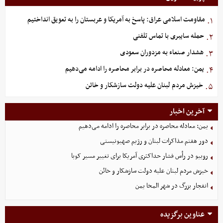
مقاومت اسلامی عراق: پاسخ به آمریکا و عربستان را به تعویق انداختیم
۱.
حمله سایبری با تماس تلفنی
۲.
هشدار صنعاء به مزدوران سعودی
۳.
یمن: معادله محاصره در برابر محاصره را ادامه می‌دهیم
۴.
خیزش مردم لبنان علیه دولت سازشکار و خائن
۵.
آخرین اخبار
یمن: معادله محاصره در برابر محاصره را ادامه می‌دهیم
دور هفتم مذاکرات لبنان و رژیم صهیونیستی
روبیو در رأس فشار حداکثری آمریکا برای تغییر مسیر کوبا
خیزش مردم لبنان علیه دولت سازشکار و خائن
انفجار بزرگ در شهر المخا یمن
عناوین برگزیده