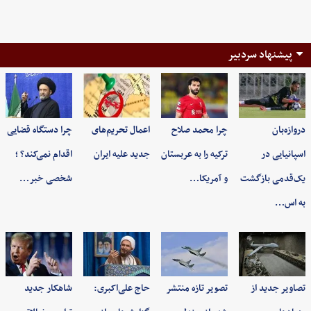
پیشنهاد سردبیر
دروازه‌بان
چرا محمد صلاح
اعمال تحریم‌های
چرا دستگاه قضایی
اسپانیایی در
ترکیه را به عربستان
جدید علیه ایران
اقدام نمی‌کند؟ ؛
یک‌قدمی بازگشت
و آمریکا…
شخصی خبر…
به اس…
تصاویر جدید از
تصویر تازه منتشر
حاج علی‌اکبری:
شاهکار جدید