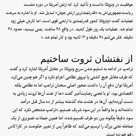
موفقیت در ونزوئلا دانست و تأکید کرد که ارتش آمریکا در دوره نخست
ریاست‌جمهوری‌اش به «قدرتمندترین ارتش جهان» تبدیل شد. او با اشاره به سرعت
عملیات گفت «ونزوئلا کشور قدرتمندی با ارتشی قوی است، اما کارش خیلی زود
تمام شد. عملیات یک روز طول کشید. در واقع ۴۸ ساعت. یعنی ببینید، حدود ۴۸
دقیقه. فکر می‌کنم ۴۸ دقیقه و ۱۳ ثانیه بود و کار تمام شد.»
از نفتشان ثروت ساختیم
ترامپ در ادامه به تسلیم شدن سریع ونزوئلا در مقابل آمریکا اشاره کرد و گفت
که طرف مقابل هیچ کشتی یا نیروی نظامی‌ اعزام نکرد و اگر هم چنین می‌کرد،
آمریکا توان دفع آن را داشت.محور اصلی سخنان ترامپ اما نه نظامی بلکه
اقتصادی بود. او با لحنی رضایت‌آمیز گفت «ما از نفت آن‌ها ثروت زیادی به
دست آورده‌ایم. آن‌ها در هشت ماه گذشته بیشتر از ده سال قبل درآمد
داشته‌اند و ما واقعاً در این سود شریک هستیم.»ترامپ مشخص نکرد که این
سود دقیقاً چگونه بین دو طرف تقسیم شده، اما همین جملات تصویری از یک
معامله نفتی بزرگ را ترسیم می‌کند که ظاهراً پس از تغییر حکومت در کاراکاس
رقم خورده است.