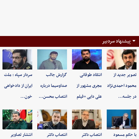
پیشنهاد سردبیر
تصویر جدید از
انتقاد طوفانی
گزارش جالب
سردار سپاه : ملت
محمود احمدی‌نژاد
مجری مشهور از
صداوسیما درباره
ایران از دادخواهی
در جلسه…
علی دایی +فیلم
انتصاب محسن…
خون…
با حکم مسعود
انتصاب دکتر
انتصاب دکتر
انتشار تصاویر