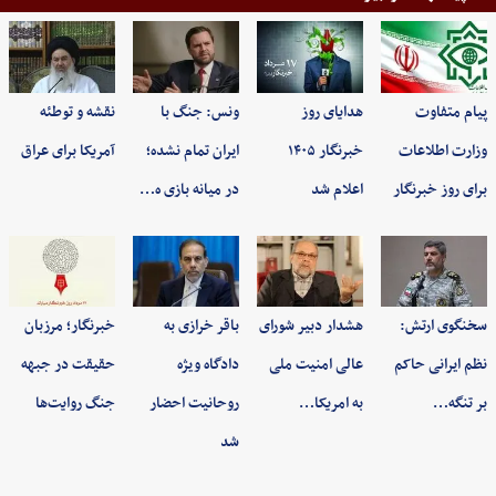
پیام متفاوت
هدایای روز
ونس: جنگ با
نقشه و توطئه
وزارت اطلاعات
خبرنگار ۱۴۰۵
ایران تمام نشده؛
آمریکا برای عراق
برای روز خبرنگار
اعلام شد
در میانه بازی ه…
سخنگوی ارتش:
هشدار دبیر شورای
باقر خرازی به
خبرنگار؛ مرزبان
نظم ایرانی حاکم
عالی امنیت ملی
دادگاه ویژه
حقیقت در جبهه
بر تنگه…
به امریکا…
روحانیت احضار
جنگ روایت‌ها
شد