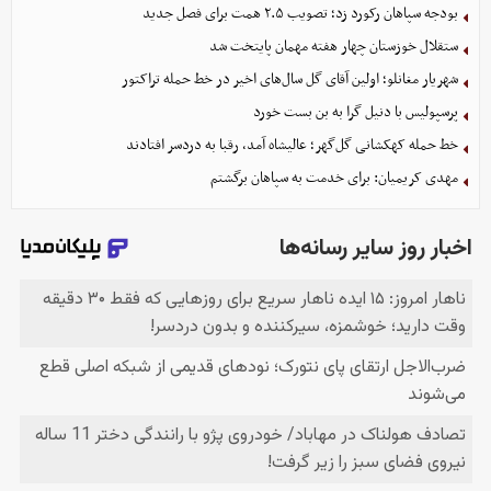
بودجه سپاهان رکورد زد؛ تصویب ۲.۵ همت برای فصل جدید
ستقلال خوزستان چهار هفته مهمان پایتخت شد
شهریار مغانلو؛ اولین آقای گل سال‌های اخیر در خط حمله تراکتور
پرسپولیس با دنیل گرا به بن بست خورد
خط حمله کهکشانی گل‌گهر؛ عالیشاه آمد، رقبا به دردسر افتادند
مهدی کریمیان: برای خدمت به سپاهان برگشتم