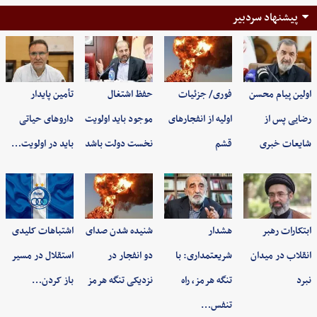
پیشنهاد سردبیر
اولین پیام محسن
فوری/ جزئیات
حفظ اشتغال
تأمین پایدار
رضایی پس از
اولیه از انفجارهای
موجود باید اولویت
داروهای حیاتی
شایعات خبری
قشم
نخست دولت باشد
باید در اولویت…
ابتکارات رهبر
هشدار
شنیده شدن صدای
اشتباهات کلیدی
انقلاب در میدان
شریعتمداری: با
دو انفجار در
استقلال در مسیر
نبرد
تنگه هرمز، راه
نزدیکی تنگه هرمز
باز کردن…
تنفس…