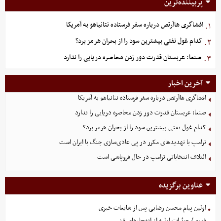
پربیننده‌ترین
افشاگری هاآرتص درباره سفر فرستاده نتانیاهو به آمریکا
۱.
کدام غول نفتی بیشترین سود را از بحران هرمز برد؟
۲.
صنعا: عربستان قدرت دور زدن محاصره دریایی را ندارد
۳.
آخرین اخبار
افشاگری هاآرتص درباره سفر فرستاده نتانیاهو به آمریکا
صنعا: عربستان قدرت دور زدن محاصره دریایی را ندارد
کدام غول نفتی بیشترین سود را از بحران هرمز برد؟
ترامپ با تهدیدهای مکرر در پی عادی‌سازی جنگ با ایران است
ائتلاف انتخاباتی ترامپ در حال فروپاشی است
عناوین برگزیده
اولین پیام محسن رضایی پس از شایعات خبری
فوری/ جزئیات اولیه از انفجارهای قشم