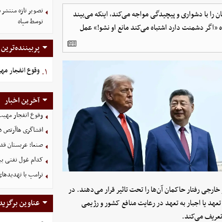
ن را با دشواری و پیچیدگی مواجه می‌کند، اینکه می‌بیند
توسط سپاه
 «اگر دشمنت دارد اشتباه می‌کند مانع او نشو!» عمل
پربیننده‌ترین
وقوع انفجار مه
۱.
آخرین اخبار
وقوع انفجار مهی
افشاگری هاآرتص درب
صنعا: عربستان قدر
کدام غول نفتی بیش
ترامپ با تهدیدهای
ارجی رفتار حاکمان آن‌ها را تحت تاثیر قرار می‌دهند. در
 تعهد یا اجبار به تعهد در رعایت منافع کشور و رژیمی
عناوین برگزید
زتعریف می‌کند.