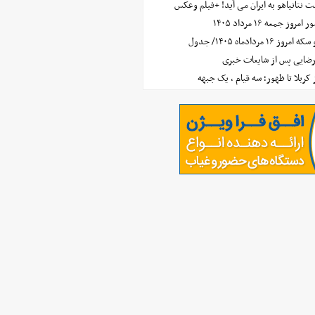
 نتانیاهو به ایران می آید! +فیلم وعکس
جمعه ۱۶ مرداد ۱۴۰۵
مردادماه ۱۴۰۵/ جدول
رضایی پس از شایعات خبری
ز کربلا تا ظهور؛ سه قیام ، یک جبهه