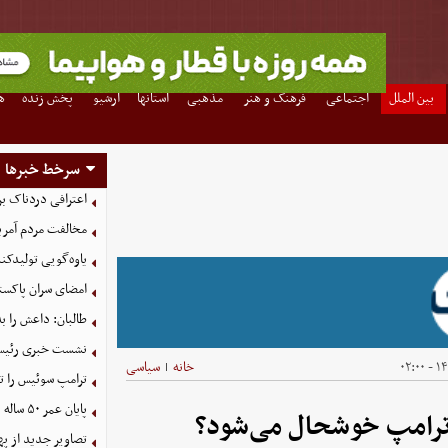
بین الملل
اجتماعی
فرهنگ و هنر
مذهبی
استانها
آرشیو
پخش زنده
ه
سرخط خبرها
اعترافی دردناک ب
مخالفت مردم آمریک
یاوه‌گویی تولیدکن
امضای سران پاکستا
طالبان: داعش را ب
نشست خبری رئیس‌ج
۱۴۰
خانه
سیاسی
|
ترامپ سوئیس را ت
پایان عمر ۵۰ ساله دلارهای نفتی به دست ایران
ترامپ خوشحال می‌شود؟
تصاویر جدید از په