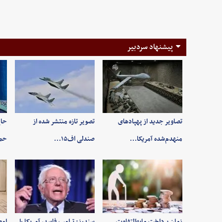
پیشنهاد سردبیر
تصاویر جدید از پهپادهای
تصویر تازه منتشر شده از
حاج
منهدم‌شده آمریکا…
صندلی اف۱۵…
حم
زمان پرداخت مابه‌التفاوت
سندرز: ترامپ فاسد، آمریکا را
امض