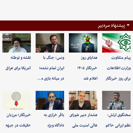
پیشنهاد سردبیر
پیام متفاوت
هدایای روز
ونس: جنگ با
نقشه و توطئه
وزارت اطلاعات
خبرنگار ۱۴۰۵
ایران تمام نشده؛
آمریکا برای عراق
برای روز خبرنگار
اعلام شد
در میانه بازی ه…
سخنگوی ارتش:
هشدار دبیر شورای
باقر خرازی به
خبرنگار؛ مرزبان
نظم ایرانی حاکم
عالی امنیت ملی
دادگاه ویژه
حقیقت در جبهه