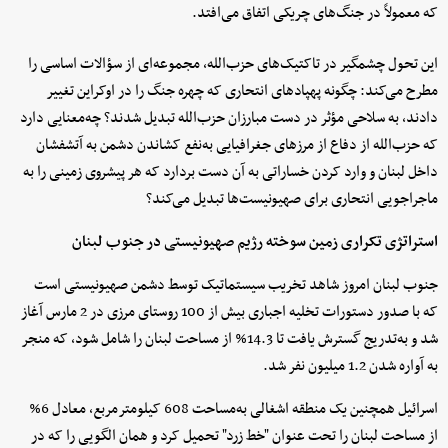
که معمولاً در جنگ‌های چریکی اتفاق می‌افتد.
این تحول چشمگیر در تاکتیک‌های حزب‌الله، مجموعه‌ای از سؤالات اساسی را
مطرح می‌کند: چگونه پهپادهای انتحاری که چهره جنگ را در اوکراین تغییر
دادند، به سلاحی مؤثر در دست مبارزان حزب‌الله تبدیل شدند؟ چه‌معنایی دارد
که حزب‌الله از دفاع از مرزهای جغرافیایی به‌نفع کشاندن دشمن به آتشفشان
داخل لبنان و وارد کردن خساراتی به آن دست بردارد که هر پیشروی زمینی را به
ماجراجویی انتحاری برای صهیونیست‌ها تبدیل می‌کند؟
استراتژی تکراری زمین سوخته رژیم صهیونیستی در جنوب لبنان
جنوب لبنان امروز شاهد تخریب سیستماتیک توسط دشمن صهیونیستی است
که با صدور دستورات تخلیه اجباری بیش از 100 روستای مرزی در 2 مارس آغاز
شد و به‌تدریج گسترش یافت تا 14.3% از مساحت لبنان را شامل شود، که منجر
به آواره شدن 1.2 میلیون نفر شد.
اسرائیل همچنین یک منطقه اشغالی به‌مساحت 608 کیلومترمربع، معادل 6%
از مساحت لبنان را تحت عنوان "خط زرد" تحمیل کرد و همان الگویی را که در