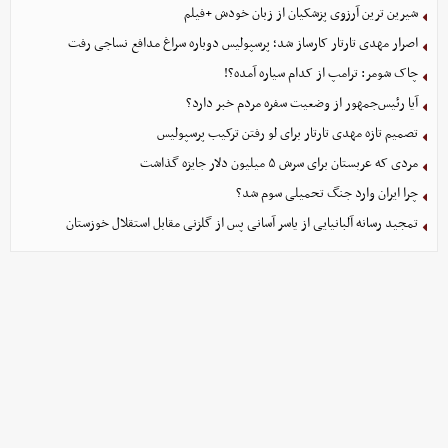
شیرین ترین آرزوی پزشکیان از زبان خودش +فیلم
اصرار مهدی تارتار کارساز شد؛ پرسپولیس دوباره سراغ مدافع نساجی رفت
چاک شومر: ترامپ از کدام سیاره آمده؟!
آیا رئیس‌جمهور از وضعیت سفره مردم خبر دارد؟
تصمیم تازه مهدی تارتار برای لو رفتن ترکیب پرسپولیس
مردی که عربستان برای سرش ۵ میلیون دلار جایزه گذاشت
چرا ایران وارد جنگ تحمیلی سوم شد؟
تمجید رسانه آلبانیایی از یاسر آسانی پس از گلزنی مقابل استقلال خوزستان