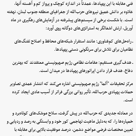
فنی مقابله با این پهپادها، عمدتاً در اندازه کوچک و پرواز کم و آهسته آنها،
علاوه بر دانش عمیق نیروهای حزب‌الله از جغرافیای منطقه جنوب لبنان، نهفته
است. با شکست برخی از سیستم‌های پیشرفته در آزمایش‌های رهگیری در ماه
آوریل، ارتش اشغالگر به استراتژی‌های دوگانه روی آورد:
ـ راه‌حل‌های کم‌فناوری: مانند استقرار شبکه‌های محافظ و اصلاح تفنگ‌های
نظامیان برای تلاش برای سرنگونی دستی پهپادها.
ـ هدف‌گیری مستقیم: مقامات نظامی رژیم صهیونیستی معتقدند که بهترین
دفاع، هدف قرار دادن اپراتورهای پهپادها در میدان است.
مرکز تحقیقات "آلما" رژیم صهیونیستی اشاره می‌کند که انتشار عمدی تصاویر
حملات پهپادی حزب‌الله، تأثیر روانی بزرگی فراتر از آسیب مادی ایجاد کرده
است.
در معادله جدیدی که حزب‌الله در پیش گرفت، سلاح موشک‌های کوتاه‌برد و
خمپاره‌ها را، که به‌دلیل ماهیت تهاجمی کور خود و وابستگی به رصد و ردیابی و
تعیین مختصات فرضی مواضع دشمن، درصد موفقیت بالایی برای مقابله با