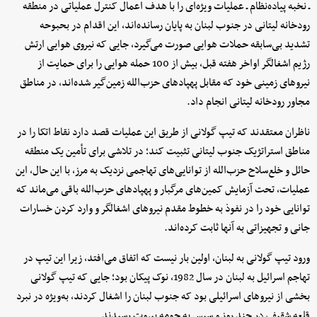
ـ نخبه پیاده‌نظام ـ عملیات ویژه‌ای را با هدف اعمال کنترل عملیاتی در منطقه
رودخانه لیتانی در جنوب لبنان به پایان رسانده‌اند، این اقدام در بحبوحه
تشدید بی‌سابقه حملات هوایی صورت می‌گیرد، جایی که نیروی هوایی ارتش
رژیم اشغالگر اواخر هفته قبل، بیش از 100 حمله هوایی را برای حمایت از
نیروهای زمینی خود که مقابل پهپادهای حزب‌الله زمین‌گیر شده‌اند، در مناطق
مجاور رودخانه لیتانی انجام داد.
ناظران معتقدند که تیپ گولانی از طریق این عملیات قصد دارد نقاط اتکا را در
مناطق استراتژیک جنوب لیتانی تثبیت کند؛ در تلاشی برای تأمین یک منطقه
حائل و خلع‌سلاح حزب‌الله از توانایی‌های تهاجمی نزدیک به مرز، با این حال، این
عملیات، تحت آزمایش کمین‌های مرگبار و پهپادهای حزب‌الله باقی می‌ماند که
توانایی خود را در نفوذ به خطوط مقدم نیروهای اشغالگر و وارد کردن خسارات
جانی و تجهیزاتی به آنها ثابت کرده‌اند.
ورود تیپ گولانی به لبنان، اولین بار نیست که اتفاق می‌افتد، زیرا این تیپ در
تهاجم اسرائیل به لبنان در سال 1982، نوک پیکان بود؛ جایی که تیپ گولانی
بخشی از نیروهای اسرائیلی بود که جنوب لبنان را اشغال کردند، به‌ویژه در نبرد
قلعه شقیف در چند روز و سپس به حومه بیروت رسیدند.