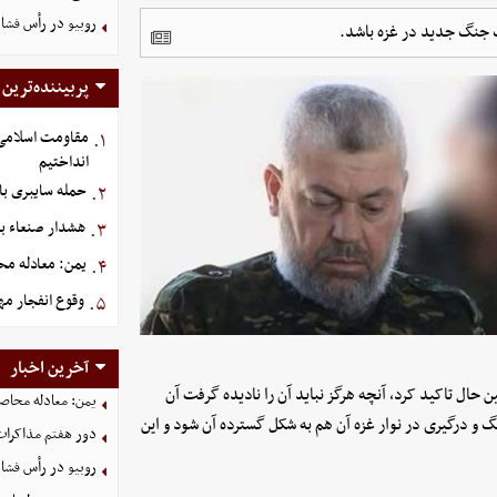
روبیو در رأس فشار
ک جنگ جدید در غزه باشد.
پربیننده‌ترین
مقاومت اسلامی ع
۱.
انداختیم
حمله سایبری با
۲.
هشدار صنعاء ب
۳.
یمن: معادله محا
۴.
وقوع انفجار م
۵.
آخرین اخبار
ال تاکید کرد، آنچه هرگز نباید آن را نادیده گرفت آن
یمن: معادله محاصره
گ و درگیری در نوار غزه آن هم به شکل گسترده آن شود و این
دور هفتم مذاکرات
روبیو در رأس فشار