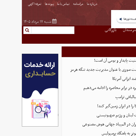
درباره ما
مرامنامه
تماس با ما
پیوندها
تعرفه اگهی
شنبه ۱۷ مرداد ۱۴۰۵
نرمندان
بازرگانی
منیت پایدار و بومی آن است!
ست سوری با عنوان مدیریت جدید تنگه هرمز
 ایرانی آمریکا
 در برابر محاصره را ادامه می‌دهیم
البافی ترامپ
 را در ایران زمین‌گیر کند!
 لبنان و رژیم صهیونیستی
ان در المپیاد جهانی هوش مصنوعی
نر به باشگاه پرسپولیس