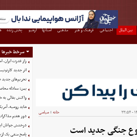
بین الملل
اجتماعی
فرهنگ و هنر
مذهبی
استانها
آرشیو
پخش زنده
ه
سرخط خبرها
راز قدرت ایران، ا
اثر جدید کارتونی
تحریم‌های جدید ضد
یمن: معادله محاصره
واکنش بقائی به خی
شاید روسیه، آمریکا
۱۴
خانه
سیاسی
|
دور هفتم مذاکرات
درخشش جوانان ایر
وقوع جنگی جدید است
پاسخ منفی یک لژیو