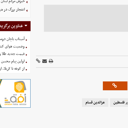
خیزش مردم لبنان 
انفجار بزرگ در شه
عناوین برگزید
آمیتاب باچان دوست
وضعیت هوای کشور امروز 
قیمت جدید طلا و سکه امروز ۱۶ 
اولین پیام محسن 
از کوفه تا کربلا، ا
ر فلسطین
عزالدین قسام