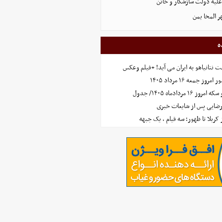
علیه دولت سازشکار و خائن
ر المخا یمن
ه
 نتانیاهو به ایران می آید! +فیلم وعکس
جمعه ۱۶ مرداد ۱۴۰۵
مردادماه ۱۴۰۵/ جدول
رضایی پس از شایعات خبری
ز کربلا تا ظهور؛ سه قیام ، یک جبهه