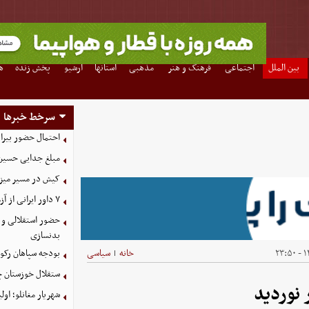
بین الملل
اجتماعی
فرهنگ و هنر
مذهبی
استانها
آرشیو
پخش زنده
ه
سرخط خبرها
احتمال حضور بیرا
مبلغ جدایی حسین 
کیش در مسیر میزبانی
۷ داور ایرانی از آزمون نخبگان آسیا سربلند بیرون آمدند
حضور استقلالی و 
بدنسازی
۱۴
خانه
سیاسی
بودجه سپاهان رکورد زد؛ تصویب
|
ستقلال خوزستان چ
نوردید
شهریار مغانلو؛ اول