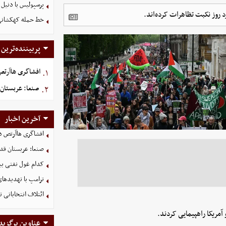
پرسپولیس با دنیل 
د روز نکبت تظاهرات کرده‌اند.
خط حمله کهکشانی گ
پربیننده‌ترین
افشاگری هاآرتص د
۱.
صنعا: عربستان 
۲.
آخرین اخبار
افشاگری هاآرتص درب
صنعا: عربستان قدر
کدام غول نفتی بیش
ترامپ با تهدیدهای
ائتلاف انتخاباتی 
آمریکا راهپیمایی کردند.
عناوین برگزید