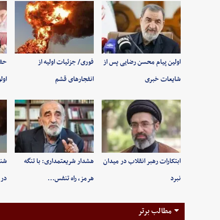
اولین پیام محسن رضایی پس از
فوری/ جزئیات اولیه از
حفظ
شایعات خبری
انفجارهای قشم
اول
ابتکارات رهبر انقلاب در میدان
هشدار شریعتمداری: با تنگه
شنی
نبرد
هرمز، راه تنفس…
در 
مطالب برتر