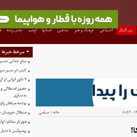
بین الملل
اجتماعی
فرهنگ و هنر
مذهبی
استانها
آرشیو
پخش زنده
ه
سرخط خبرها
مبلغ جدایی حسین 
کیش در مسیر میزبانی
۷ داور ایرانی از آزمون نخبگان آسیا سربلند بیرون آمدند
حضور استقلالی و 
بدنسازی
بودجه سپاهان رکورد زد؛ تصویب
۱۴۰
خانه
سیاسی
ستقلال خوزستان چ
|
شهریار مغانلو؛ اول
!
پرسپولیس با دنیل 