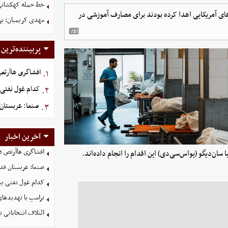
خط حمله کهکشانی گ
ای آمریکایی اهدا کرده بودند برای مصارف آموزشی در
مهدی کریمیان: بر
پربیننده‌ترین
افشاگری هاآرتص د
۱.
کدام غول نفتی ب
۲.
صنعا: عربستان 
۳.
آخرین اخبار
افشاگری هاآرتص درب
 سان‌دیگو (یو‌اس‌سی‌دی) این اقدام را انجام داده‌اند.
صنعا: عربستان قدر
کدام غول نفتی بیش
ترامپ با تهدیدهای
ائتلاف انتخاباتی 