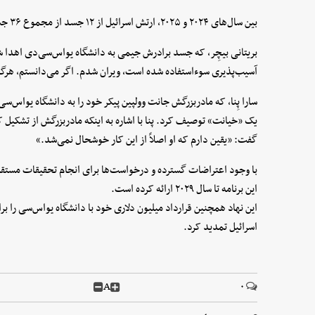
بین سال‌های ۲۰۲۴ و ۲۰۲۵، ارتش اسرائیل از ۱۲ جسد از مجموع ۳۶ جسد ارائه‌شده تحت این قرارداد استفاده کرده است.
بریتانی بیچِر، که جسد برادرش جیمی به دانشگاه یو‌اس‌سی‌دی اهدا ش
آسیب‌پذیری سوءاستفاده شده است، ویران شدم. اگر می‌دانستم، هرگز
سارا پِنا، که مادربزرگش جانت وولپین پیکر خود را به دانشگاه یو‌اس‌س
یک «خیانت» توصیف کرد. پنا با اشاره به اینکه مادربزرگش از تشکی
گفت: «یقین دارم که او اصلاً از این کار خوشحال نمی‌شد.»
با وجود اعتراضات گسترده و درخواست‌ها برای انجام تحقیقات مستقل، 
این برنامه تا سال ۲۰۲۹ ارائه کرده است.
این نهاد همچنین قرارداد میلیون دلاری خود با دانشگاه یو‌اس‌سی را
اسرائیل تمدید کرد.
A
۰