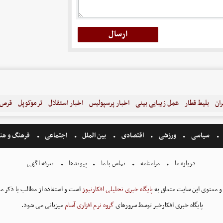
ران
بلیط قطار
عمل زیبایی بینی
اخبار پرسپولیس
اخبار استقلال
ترموکوپل
قرص ل
سیاسی
ورزشی
اقتصادی
بین الملل
اجتماعی
فرهنگ و هن
درباره ما
مرامنامه
تماس با ما
پیوندها
تعرفه اگهی
و معنوی این سایت متعلق به
پایگاه خبری تحلیلی افکارنیوز
است و استفاده از مطالب با ذکر من
پایگاه خبری افکارخبر توسط سرورهای
گروه نرم افزاری آسام
میزبانی می شود.