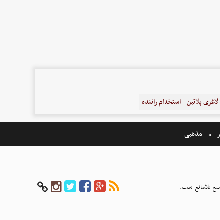
اغری پلاتین
استخدام راننده
ر
مذهبی
بع بلامانع است.