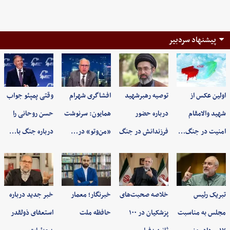
پیشنهاد سردبیر
اولین عکس از
توصیه رهبرشهید
افشاگری شهرام
وقتی پمپئو جواب
شهید والامقام
درباره حضور
همایون: سرنوشت
حسن روحانی را
امنیت در جنگ…
فرزندانش در جنگ
«من‌وتو» در…
درباره جنگ با…
تبریک رئیس
خلاصه صحبت‌های
خبرنگار؛ معمار
خبر جدید درباره
مجلس به مناسبت
پزشکیان در ۱۰۰
حافظه ملت
استعفای ذولقدر