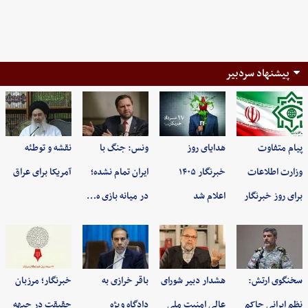
پیشنهاد سردبیر
پیام متفاوت
هدایای روز
ونس: جنگ با
نقشه و توطئه
وزارت اطلاعات
خبرنگار ۱۴۰۵
ایران تمام نشده؛
آمریکا برای عراق
برای روز خبرنگار
اعلام شد
در میانه بازی ه…
سخنگوی ارتش:
هشدار دبیر شورای
باقر خرازی به
خبرنگار؛ مرزبان
نظم ایرانی حاکم
عالی امنیت ملی
دادگاه ویژه
حقیقت در جبهه