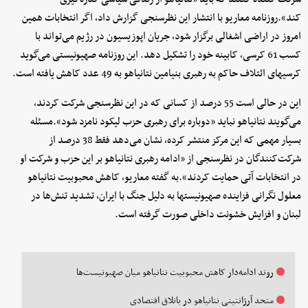
کند».روزنامه معاریو با انتشار این نظرسنجی گزارش داد، اگر انتخابات همین
امروز در اراضی اشغالی برگزار شود، جریان اپوزیسیون در رژیم می‌تواند با
کسب 61 کرسی، کابینه خود را تشکیل دهد. این روزنامه صهیونیستی می‌گوید
کرسیهای ائتلاف حاکم به رهبری بنیامین نتانیاهو به 49 عدد کاهش یافته است.
این در حالی است 55 درصد از کسانی که در این نظرسنجی شرکت کردند،
می‌گویند نتانیاهو نباید «دوباره برای رهبری حزب لیکود نامزد شود».مسئله
بسیار مهمی که این مرکز منتشر کرده، نشان می‌دهد فقط 38 درصد از
شرکت‌کنندگان در نظرسنجی از «ادامه رهبری نتانیاهو بر این حزب و شرکت او
در انتخابات آتی حمایت کردند».به گفته معاریو، کاهش محبوبیت نتانیاهو
معلول نگرانی فزاینده صهیونیستها به دلیل جنگ با ایران، تشدید تنش‌ها در
لبنان و افزایش خشونت داخلی صورت گرفته است.
روند ادامه‌دار کاهش محبوبیت نتانیاهو میان صهیونیست‌ها
متحد آرژانتینی نتانیاهو در باتلاق اقتصادی