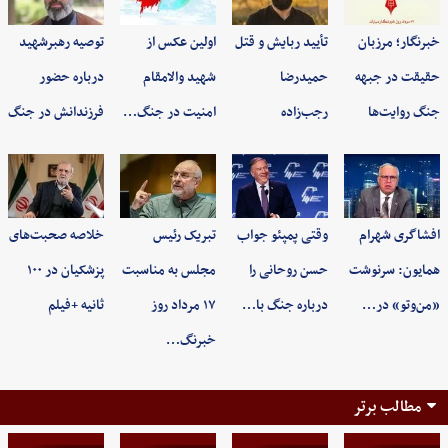
خبرنگار؛ مرزبان
تأیید ربایش و قتل
اولین عکس از
توصیه رهبرشهید
حقیقت در جبهه
حمیدرضا
شهید والامقام
درباره حضور
جنگ روایت‌ها
رجب‌زاده
امنیت در جنگ…
فرزندانش در جنگ
افشاگری شهرام
وقتی پمپئو جواب
تبریک رئیس
خلاصه صحبت‌های
همایون: سرنوشت
حسن روحانی را
مجلس به مناسبت
پزشکیان در ۱۰۰
«من‌وتو» در…
درباره جنگ با…
۱۷ مرداد روز
ثانیه +فیلم
خبرنگ…
مطالب برتر